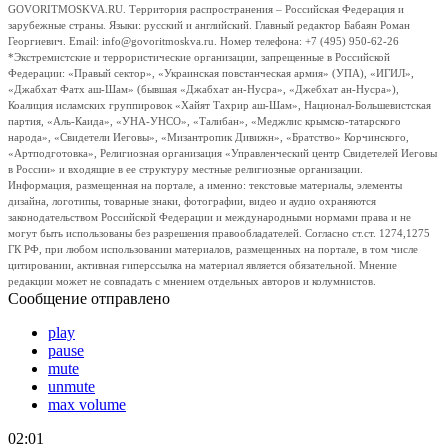
GOVORITMOSKVA.RU. Территория распространения – Российская Федерация и
зарубежные страны. Языки: русский и английский. Главный редактор Бабаян Роман
Георгиевич. Email: info@govoritmoskva.ru. Номер телефона: +7 (495) 950-62-26
*Экстремистские и террористические организации, запрещенные в Российской
Федерации: «Правый сектор», «Украинская повстанческая армия» (УПА), «ИГИЛ»,
«Джабхат Фатх аш-Шам» (бывшая «Джабхат ан-Нусра», «Джебхат ан-Нусра»),
Коалиция исламских группировок «Хайят Тахрир аш-Шам», Национал-Большевистская
партия, «Аль-Каида», «УНА-УНСО», «Талибан», «Меджлис крымско-татарского
народа», «Свидетели Иеговы», «Мизантропик Дивижн», «Братство» Корчинского,
«Артподготовка», Религиозная организация «Управленческий центр Свидетелей Иеговы
в России» и входящие в ее структуру местные религиозные организации.
Информация, размещенная на портале, а именно: текстовые материалы, элементы
дизайна, логотипы, товарные знаки, фотографии, видео и аудио охраняются
законодательством Российской Федерации и международными нормами права и не
могут быть использованы без разрешения правообладателей. Согласно ст.ст. 1274,1275
ГК РФ, при любом использовании материалов, размещенных на портале, в том числе
цитировании, активная гиперссылка на материал является обязательной. Мнение
редакции может не совпадать с мнением отдельных авторов и колумнистов.
Сообщение отправлено
play
pause
mute
unmute
max volume
02:01