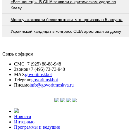
«Все, конец!». В США заявили о критическом ударе по
Киеву
Москву атаковали беспилотники: что произошло 5 августа
Украинский кандидат в конгресс США арестован за драку
Связь с эфиром
СМС
+7 (925) 88-88-948
Звонок
+7 (495) 73-73-948
MAX
govoritmskbot
Telegram
govoritmskbot
Письмо
info@govoritmoskva.ru
Новости
Интервью
Программы и ведущие