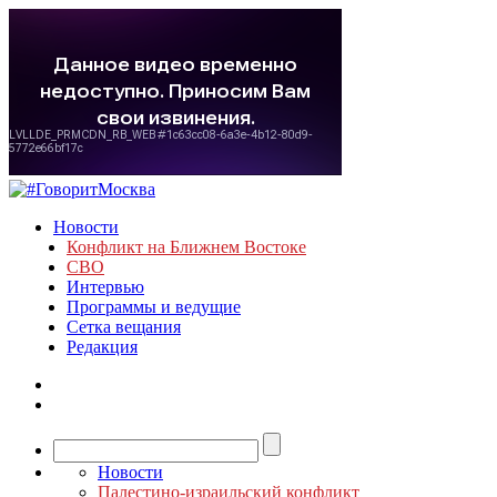
Новости
Конфликт на Ближнем Востоке
СВО
Интервью
Программы и ведущие
Сетка вещания
Редакция
Новости
Палестино-израильский конфликт