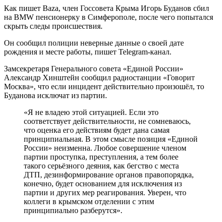
Как пишет Baza, член Госсовета Крыма Игорь Буданов сбил
на BMW пенсионерку в Симферополе, после чего попытался
скрыть следы происшествия.
Он сообщил полиции неверные данные о своей дате
рождения и месте работы, пишет Telegram-канал.
Замсекретаря Генерального совета «Единой России»
Александр Хинштейн сообщил радиостанции «Говорит
Москва», что если инцидент действительно произошёл, то
Буданова исключат из партии.
«Я не владею этой ситуацией. Если это
соответствует действительности, не сомневаюсь,
что оценка его действиям будет дана самая
принципиальная. В этом смысле позиция «Единой
России» неизменна. Любое совершение членом
партии проступка, преступления, а тем более
такого серьёзного деяния, как бегство с места
ДТП, дезинформирование органов правопорядка,
конечно, будет основанием для исключения из
партии и других мер реагирования. Уверен, что
коллеги в крымском отделении с этим
принципиально разберутся».