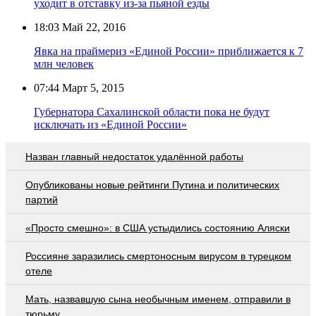
уходит в отставку из-за пьяной езды
18:03
Май 22, 2016
Явка на праймериз «Единой России» приближается к 7
млн человек
07:44
Март 5, 2015
Губернатора Сахалинской области пока не будут
исключать из «Единой России»
Назван главный недостаток удалённой работы
Опубликованы новые рейтинги Путина и политических
партий
«Просто смешно»: в США устыдились состоянию Аляски
Россияне заразились смертоносным вирусом в турецком
отеле
Мать, назвавшую сына необычным именем, отправили в
тюрьму