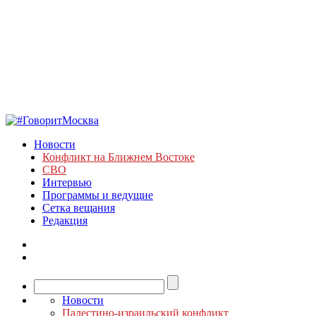
Новости
Конфликт на Ближнем Востоке
СВО
Интервью
Программы и ведущие
Сетка вещания
Редакция
Новости
Палестино-израильский конфликт