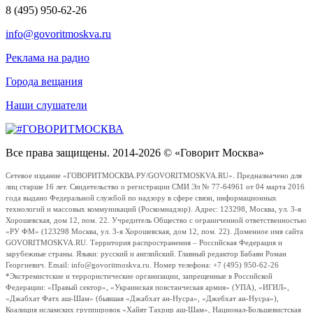
8 (495) 950-62-26
info@govoritmoskva.ru
Реклама на радио
Города вещания
Наши слушатели
Все права защищены. 2014-2026 © «Говорит Москва»
Сетевое издание «ГОВОРИТМОСКВА.РУ/GOVORITMOSKVA.RU». Предназначено для
лиц старше 16 лет. Свидетельство о регистрации СМИ Эл № 77-64961 от 04 марта 2016
года выдано Федеральной службой по надзору в сфере связи, информационных
технологий и массовых коммуникаций (Роскомнадзор). Адрес: 123298, Москва, ул. 3-я
Хорошевская, дом 12, пом. 22. Учредитель Общество с ограниченной ответственностью
«РУ ФМ» (123298 Москва, ул. 3-я Хорошевская, дом 12, пом. 22). Доменное имя сайта
GOVORITMOSKVA.RU. Территория распространения – Российская Федерация и
зарубежные страны. Языки: русский и английский. Главный редактор Бабаян Роман
Георгиевич. Email: info@govoritmoskva.ru. Номер телефона: +7 (495) 950-62-26
*Экстремистские и террористические организации, запрещенные в Российской
Федерации: «Правый сектор», «Украинская повстанческая армия» (УПА), «ИГИЛ»,
«Джабхат Фатх аш-Шам» (бывшая «Джабхат ан-Нусра», «Джебхат ан-Нусра»),
Коалиция исламских группировок «Хайят Тахрир аш-Шам», Национал-Большевистская