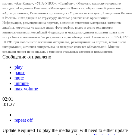
партия, «Аль-Каида», «УНА-УНСО», «Талибан», «Меджлис крымско-татарского
народа», «Свидетели Иеговы», «Мизантропик Дивижн», «Братство» Корчинского,
«Артподготовка», Религиозная организация «Управленческий центр Свидетелей Иеговы
в России» и входящие в ее структуру местные религиозные организации.
Информация, размещенная на портале, а именно: текстовые материалы, элементы
дизайна, логотипы, товарные знаки, фотографии, видео и аудио охраняются
законодательством Российской Федерации и международными нормами права и не
могут быть использованы без разрешения правообладателей. Согласно ст.ст. 1274,1275
ГК РФ, при любом использовании материалов, размещенных на портале, в том числе
цитировании, активная гиперссылка на материал является обязательной. Мнение
редакции может не совпадать с мнением отдельных авторов и колумнистов.
Сообщение отправлено
play
pause
mute
unmute
max volume
02:01
-01:27
repeat off
Update Required
To play the media you will need to either update