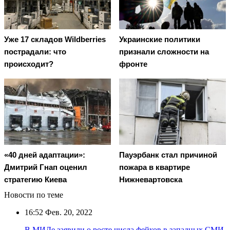
Уже 17 складов Wildberries
Украинские политики
пострадали: что
признали сложности на
происходит?
фронте
«40 дней адаптации»:
Пауэрбанк стал причиной
Дмитрий Гнап оценил
пожара в квартире
стратегию Киева
Нижневартовска
Новости по теме
16:52
Фев. 20, 2022
В МИДе заявили о росте числа фейков в западных СМИ