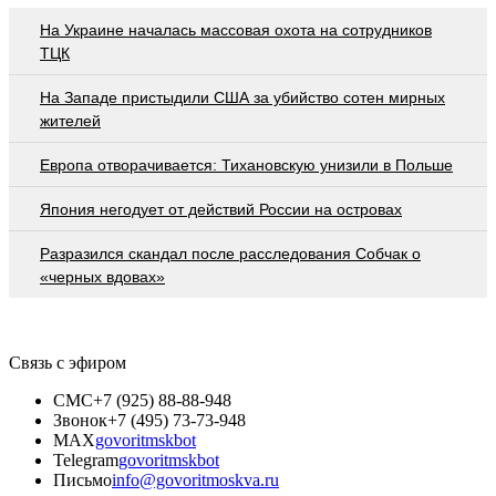
На Украине началась массовая охота на сотрудников
ТЦК
На Западе пристыдили США за убийство сотен мирных
жителей
Европа отворачивается: Тихановскую унизили в Польше
Япония негодует от действий России на островах
Разразился скандал после расследования Собчак о
«черных вдовах»
Связь с эфиром
СМС
+7 (925) 88-88-948
Звонок
+7 (495) 73-73-948
MAX
govoritmskbot
Telegram
govoritmskbot
Письмо
info@govoritmoskva.ru