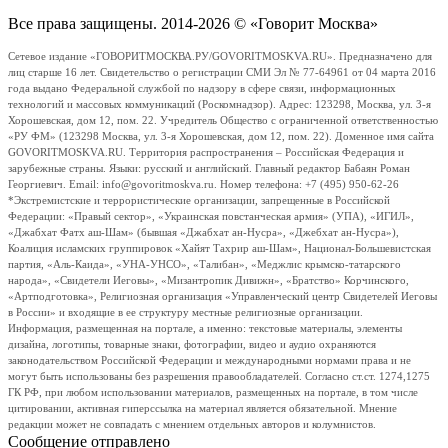
Все права защищены. 2014-2026 © «Говорит Москва»
Сетевое издание «ГОВОРИТМОСКВА.РУ/GOVORITMOSKVA.RU». Предназначено для
лиц старше 16 лет. Свидетельство о регистрации СМИ Эл № 77-64961 от 04 марта 2016
года выдано Федеральной службой по надзору в сфере связи, информационных
технологий и массовых коммуникаций (Роскомнадзор). Адрес: 123298, Москва, ул. 3-я
Хорошевская, дом 12, пом. 22. Учредитель Общество с ограниченной ответственностью
«РУ ФМ» (123298 Москва, ул. 3-я Хорошевская, дом 12, пом. 22). Доменное имя сайта
GOVORITMOSKVA.RU. Территория распространения – Российская Федерация и
зарубежные страны. Языки: русский и английский. Главный редактор Бабаян Роман
Георгиевич. Email: info@govoritmoskva.ru. Номер телефона: +7 (495) 950-62-26
*Экстремистские и террористические организации, запрещенные в Российской
Федерации: «Правый сектор», «Украинская повстанческая армия» (УПА), «ИГИЛ»,
«Джабхат Фатх аш-Шам» (бывшая «Джабхат ан-Нусра», «Джебхат ан-Нусра»),
Коалиция исламских группировок «Хайят Тахрир аш-Шам», Национал-Большевистская
партия, «Аль-Каида», «УНА-УНСО», «Талибан», «Меджлис крымско-татарского
народа», «Свидетели Иеговы», «Мизантропик Дивижн», «Братство» Корчинского,
«Артподготовка», Религиозная организация «Управленческий центр Свидетелей Иеговы
в России» и входящие в ее структуру местные религиозные организации.
Информация, размещенная на портале, а именно: текстовые материалы, элементы
дизайна, логотипы, товарные знаки, фотографии, видео и аудио охраняются
законодательством Российской Федерации и международными нормами права и не
могут быть использованы без разрешения правообладателей. Согласно ст.ст. 1274,1275
ГК РФ, при любом использовании материалов, размещенных на портале, в том числе
цитировании, активная гиперссылка на материал является обязательной. Мнение
редакции может не совпадать с мнением отдельных авторов и колумнистов.
Сообщение отправлено