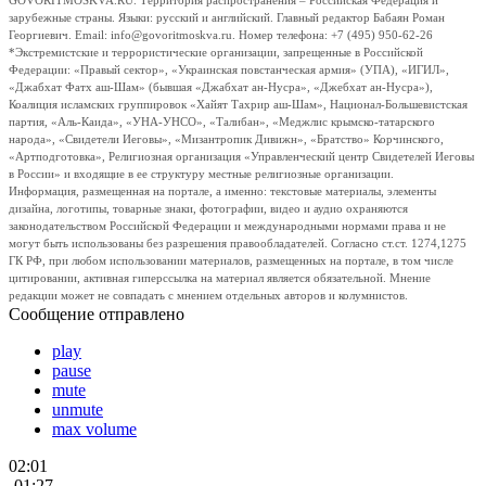
GOVORITMOSKVA.RU. Территория распространения – Российская Федерация и
зарубежные страны. Языки: русский и английский. Главный редактор Бабаян Роман
Георгиевич. Email: info@govoritmoskva.ru. Номер телефона: +7 (495) 950-62-26
*Экстремистские и террористические организации, запрещенные в Российской
Федерации: «Правый сектор», «Украинская повстанческая армия» (УПА), «ИГИЛ»,
«Джабхат Фатх аш-Шам» (бывшая «Джабхат ан-Нусра», «Джебхат ан-Нусра»),
Коалиция исламских группировок «Хайят Тахрир аш-Шам», Национал-Большевистская
партия, «Аль-Каида», «УНА-УНСО», «Талибан», «Меджлис крымско-татарского
народа», «Свидетели Иеговы», «Мизантропик Дивижн», «Братство» Корчинского,
«Артподготовка», Религиозная организация «Управленческий центр Свидетелей Иеговы
в России» и входящие в ее структуру местные религиозные организации.
Информация, размещенная на портале, а именно: текстовые материалы, элементы
дизайна, логотипы, товарные знаки, фотографии, видео и аудио охраняются
законодательством Российской Федерации и международными нормами права и не
могут быть использованы без разрешения правообладателей. Согласно ст.ст. 1274,1275
ГК РФ, при любом использовании материалов, размещенных на портале, в том числе
цитировании, активная гиперссылка на материал является обязательной. Мнение
редакции может не совпадать с мнением отдельных авторов и колумнистов.
Сообщение отправлено
play
pause
mute
unmute
max volume
02:01
-01:27