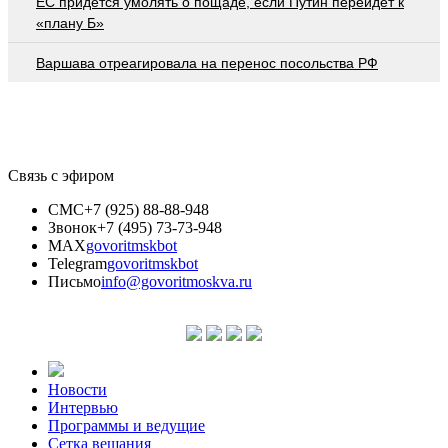
EC придется умолять о пощаде, если Путин перейдет к
«плану Б»
Варшава отреагировала на перенос посольства РФ
Связь с эфиром
СМС
+7 (925) 88-88-948
Звонок
+7 (495) 73-73-948
MAX
govoritmskbot
Telegram
govoritmskbot
Письмо
info@govoritmoskva.ru
Новости
Интервью
Программы и ведущие
Сетка вещания