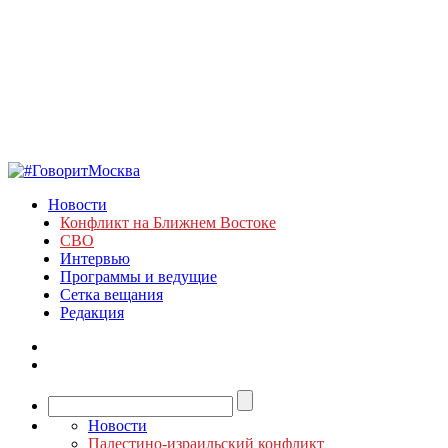
Новости
Конфликт на Ближнем Востоке
СВО
Интервью
Программы и ведущие
Сетка вещания
Редакция
Новости
Палестино-израильский конфликт