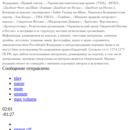
Федерации: «Правый сектор», «Украинская повстанческая армия» (УПА), «ИГИЛ»,
«Джабхат Фатх аш-Шам» (бывшая «Джабхат ан-Нусра», «Джебхат ан-Нусра»),
Коалиция исламских группировок «Хайят Тахрир аш-Шам», Национал-Большевистская
партия, «Аль-Каида», «УНА-УНСО», «Талибан», «Меджлис крымско-татарского
народа», «Свидетели Иеговы», «Мизантропик Дивижн», «Братство» Корчинского,
«Артподготовка», Религиозная организация «Управленческий центр Свидетелей Иеговы
в России» и входящие в ее структуру местные религиозные организации.
Информация, размещенная на портале, а именно: текстовые материалы, элементы
дизайна, логотипы, товарные знаки, фотографии, видео и аудио охраняются
законодательством Российской Федерации и международными нормами права и не
могут быть использованы без разрешения правообладателей. Согласно ст.ст. 1274,1275
ГК РФ, при любом использовании материалов, размещенных на портале, в том числе
цитировании, активная гиперссылка на материал является обязательной. Мнение
редакции может не совпадать с мнением отдельных авторов и колумнистов.
Сообщение отправлено
play
pause
mute
unmute
max volume
02:01
-01:27
repeat off