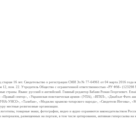
ше 16 лет. Свидетельство о регистрации СМИ Эл № 77-64961 от 04 марта 2016 года вы
ом 12, пом. 22. Учредитель Общество с ограниченной ответственностью «РУ ФМ» (123298 Мо
траны. Языки: русский и английский. Главный редактор Бабаян Роман Георгиевич. Email:
и: «Правый сектор», «Украинская повстанческая армия» (УПА), «ИГИЛ», «Джабхат Фатх а
«УНА-УНСО», «Талибан», «Меджлис крымско-татарского народа», «Свидетели Иеговы», «М
туру местные религиозные организации.
, логотипы, товарные знаки, фотографии, видео и аудио охраняются законодательством Ро
и материалов, размещенных на портале, в том числе цитировании, активная гиперссылка на 