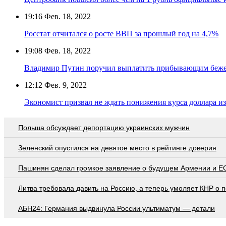
19:16
Фев. 18, 2022
Росстат отчитался о росте ВВП за прошлый год на 4,7%
19:08
Фев. 18, 2022
Владимир Путин поручил выплатить прибывающим бежен
12:12
Фев. 9, 2022
Экономист призвал не ждать понижения курса доллара и
Польша обсуждает депортацию украинских мужчин
Зеленский опустился на девятое место в рейтинге доверия
Пашинян сделал громкое заявление о будущем Армении и Е
Литва требовала давить на Россию, а теперь умоляет КНР о
АБН24: Германия выдвинула России ультиматум — детали