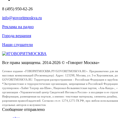
8 (495) 950-62-26
info@govoritmoskva.ru
Реклама на радио
Города вещания
Наши слушатели
Все права защищены. 2014-2026 © «Говорит Москва»
Сетевое издание «ГОВОРИТМОСКВА.РУ/GOVORITMOSKVA.RU». Предназначено для лиц стар
массовых коммуникаций (Роскомнадзор). Адрес: 123298, Москва, ул. 3-я Хорошевская, д
GOVORITMOSKVA.RU. Территория распространения – Российская Федерация и зарубежные с
*Экстремистские и террористические организации, запрещенные в Российской Федераци
группировок «Хайят Тахрир аш-Шам», Национал-Большевистская партия, «Аль-Каида», 
организация «Управленческий центр Свидетелей Иеговы в России» и входящие в ее струк
Информация, размещенная на портале, а именно: текстовые материалы, элементы дизайна
разрешения правообладателей. Согласно ст.ст. 1274,1275 ГК РФ, при любом использовани
отдельных авторов и колумнистов.
Сообщение отправлено