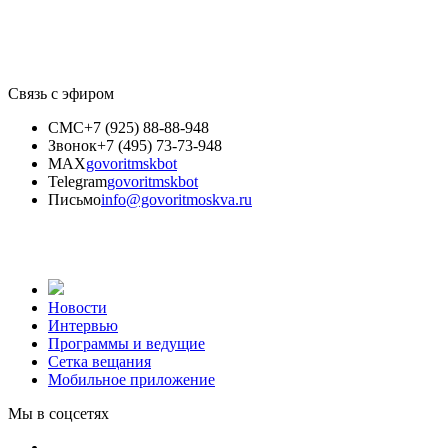
Связь с эфиром
СМС
+7 (925) 88-88-948
Звонок
+7 (495) 73-73-948
MAX
govoritmskbot
Telegram
govoritmskbot
Письмо
info@govoritmoskva.ru
Новости
Интервью
Программы и ведущие
Сетка вещания
Мобильное приложение
Мы в соцсетях