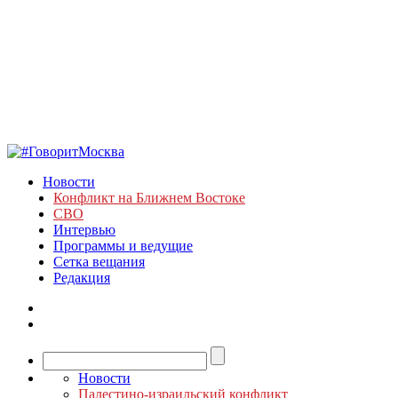
Новости
Конфликт на Ближнем Востоке
СВО
Интервью
Программы и ведущие
Сетка вещания
Редакция
Новости
Палестино-израильский конфликт