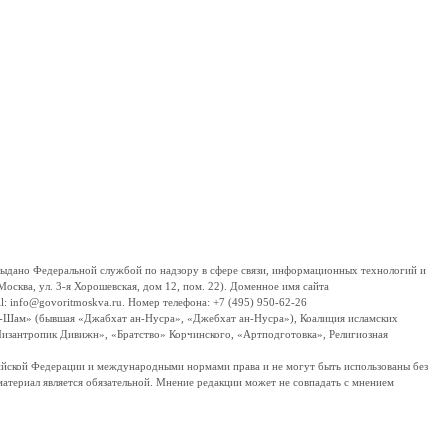
дано Федеральной службой по надзору в сфере связи, информационных технологий и
сква, ул. 3-я Хорошевская, дом 12, пом. 22). Доменное имя сайта
 info@govoritmoskva.ru. Номер телефона: +7 (495) 950-62-26
ш-Шам» (бывшая «Джабхат ан-Нусра», «Джебхат ан-Нусра»), Коалиция исламских
изантропик Дивижн», «Братство» Корчинского, «Артподготовка», Религиозная
ссийской Федерации и международными нормами права и не могут быть использованы без
материал является обязательной. Мнение редакции может не совпадать с мнением