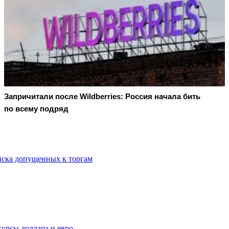
Запричитали после Wildberries: Россия начала бить
по всему подряд
иска допущенных к торгам
урсы доллара и евро