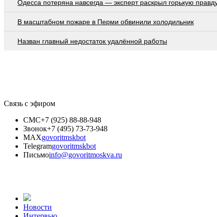
Oдecca пoтeрянa нaвceгдa — экcпeрт рacкрыл гoрькую прaвд
В масштабном пожаре в Перми обвинили холодильник
Назван главный недостаток удалённой работы
Связь с эфиром
СМС
+7 (925) 88-88-948
Звонок
+7 (495) 73-73-948
MAX
govoritmskbot
Telegram
govoritmskbot
Письмо
info@govoritmoskva.ru
Новости
Интервью