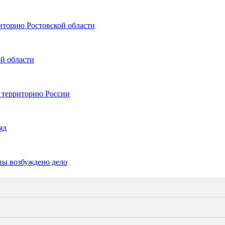
иторию Ростовской области
ой области
а территорию России
яд
ны возбуждено дело