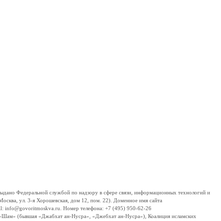
дано Федеральной службой по надзору в сфере связи, информационных технологий и
сква, ул. 3-я Хорошевская, дом 12, пом. 22). Доменное имя сайта
 info@govoritmoskva.ru. Номер телефона: +7 (495) 950-62-26
ш-Шам» (бывшая «Джабхат ан-Нусра», «Джебхат ан-Нусра»), Коалиция исламских