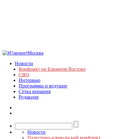
Новости
Конфликт на Ближнем Востоке
СВО
Интервью
Программы и ведущие
Сетка вещания
Редакция
Новости
Палестино-израильский конфликт