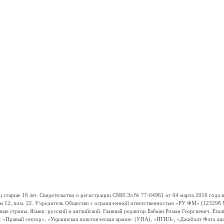
ше 16 лет. Свидетельство о регистрации СМИ Эл № 77-64961 от 04 марта 2016 года вы
ом 12, пом. 22. Учредитель Общество с ограниченной ответственностью «РУ ФМ» (123298 Мо
траны. Языки: русский и английский. Главный редактор Бабаян Роман Георгиевич. Email:
и: «Правый сектор», «Украинская повстанческая армия» (УПА), «ИГИЛ», «Джабхат Фатх а