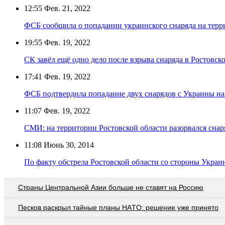
12:55
Фев. 21, 2022
ФСБ сообщила о попадании украинского снаряда на терр
19:55
Фев. 19, 2022
СК завёл ещё одно дело после взрыва снаряда в Ростовск
17:41
Фев. 19, 2022
ФСБ подтвердила попадание двух снарядов с Украины н
11:07
Фев. 19, 2022
СМИ: на территории Ростовской области разорвался снар
11:08
Июнь 30, 2014
По факту обстрела Ростовской области со стороны Украи
Страны Центральной Азии больше не ставят на Россию
Пecкoв рacкрыл тaйныe плaны НAТO: рeшeниe ужe принятo