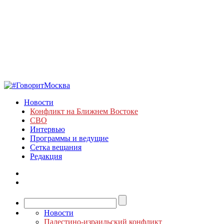
Новости
Конфликт на Ближнем Востоке
СВО
Интервью
Программы и ведущие
Сетка вещания
Редакция
Новости
Палестино-израильский конфликт