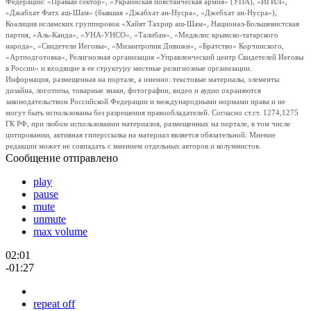
Федерации: «Правый сектор», «Украинская повстанческая армия» (УПА), «ИГИЛ»,
«Джабхат Фатх аш-Шам» (бывшая «Джабхат ан-Нусра», «Джебхат ан-Нусра»),
Коалиция исламских группировок «Хайят Тахрир аш-Шам», Национал-Большевистская
партия, «Аль-Каида», «УНА-УНСО», «Талибан», «Меджлис крымско-татарского
народа», «Свидетели Иеговы», «Мизантропик Дивижн», «Братство» Корчинского,
«Артподготовка», Религиозная организация «Управленческий центр Свидетелей Иеговы
в России» и входящие в ее структуру местные религиозные организации.
Информация, размещенная на портале, а именно: текстовые материалы, элементы
дизайна, логотипы, товарные знаки, фотографии, видео и аудио охраняются
законодательством Российской Федерации и международными нормами права и не
могут быть использованы без разрешения правообладателей. Согласно ст.ст. 1274,1275
ГК РФ, при любом использовании материалов, размещенных на портале, в том числе
цитировании, активная гиперссылка на материал является обязательной. Мнение
редакции может не совпадать с мнением отдельных авторов и колумнистов.
Сообщение отправлено
play
pause
mute
unmute
max volume
02:01
-01:27
repeat off