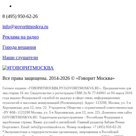
8 (495) 950-62-26
info@govoritmoskva.ru
Реклама на радио
Города вещания
Наши слушатели
Все права защищены. 2014-2026 © «Говорит Москва»
Сетевое издание «ГОВОРИТМОСКВА.РУ/GOVORITMOSKVA.RU». Предназначено для
лиц старше 16 лет. Свидетельство о регистрации СМИ Эл № 77-64961 от 04 марта 2016
года выдано Федеральной службой по надзору в сфере связи, информационных
технологий и массовых коммуникаций (Роскомнадзор). Адрес: 123298, Москва, ул. 3-я
Хорошевская, дом 12, пом. 22. Учредитель Общество с ограниченной ответственностью
«РУ ФМ» (123298 Москва, ул. 3-я Хорошевская, дом 12, пом. 22). Доменное имя сайта
GOVORITMOSKVA.RU. Территория распространения – Российская Федерация и
зарубежные страны. Языки: русский и английский. Главный редактор Бабаян Роман
Георгиевич. Email: info@govoritmoskva.ru. Номер телефона: +7 (495) 950-62-26
*Экстремистские и террористические организации, запрещенные в Российской