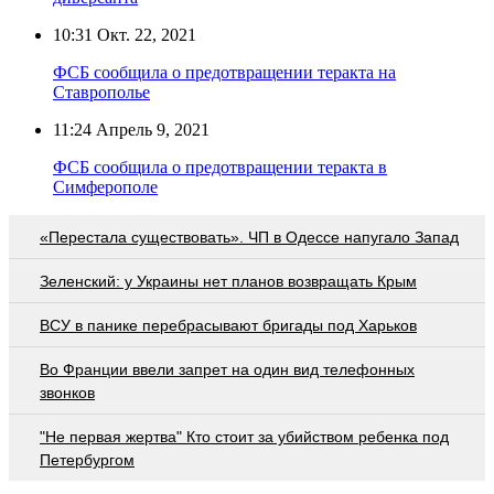
10:31
Окт. 22, 2021
ФСБ сообщила о предотвращении теракта на
Ставрополье
11:24
Апрель 9, 2021
ФСБ сообщила о предотвращении теракта в
Симферополе
«Перестала существовать». ЧП в Одессе напугало Запад
Зеленский: у Украины нет планов возвращать Крым
ВСУ в панике перебрасывают бригады под Харьков
Во Франции ввели запрет на один вид телефонных
звонков
"Не первая жертва" Кто стоит за убийством ребенка под
Петербургом