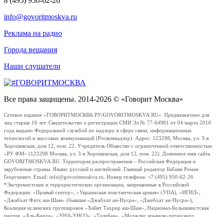
8 (495) 950-62-26
info@govoritmoskva.ru
Реклама на радио
Города вещания
Наши слушатели
Все права защищены. 2014-2026 © «Говорит Москва»
Сетевое издание «ГОВОРИТМОСКВА.РУ/GOVORITMOSKVA.RU». Предназначено для
лиц старше 16 лет. Свидетельство о регистрации СМИ Эл № 77-64961 от 04 марта 2016
года выдано Федеральной службой по надзору в сфере связи, информационных
технологий и массовых коммуникаций (Роскомнадзор). Адрес: 123298, Москва, ул. 3-я
Хорошевская, дом 12, пом. 22. Учредитель Общество с ограниченной ответственностью
«РУ ФМ» (123298 Москва, ул. 3-я Хорошевская, дом 12, пом. 22). Доменное имя сайта
GOVORITMOSKVA.RU. Территория распространения – Российская Федерация и
зарубежные страны. Языки: русский и английский. Главный редактор Бабаян Роман
Георгиевич. Email: info@govoritmoskva.ru. Номер телефона: +7 (495) 950-62-26
*Экстремистские и террористические организации, запрещенные в Российской
Федерации: «Правый сектор», «Украинская повстанческая армия» (УПА), «ИГИЛ»,
«Джабхат Фатх аш-Шам» (бывшая «Джабхат ан-Нусра», «Джебхат ан-Нусра»),
Коалиция исламских группировок «Хайят Тахрир аш-Шам», Национал-Большевистская
партия, «Аль-Каида», «УНА-УНСО», «Талибан», «Меджлис крымско-татарского