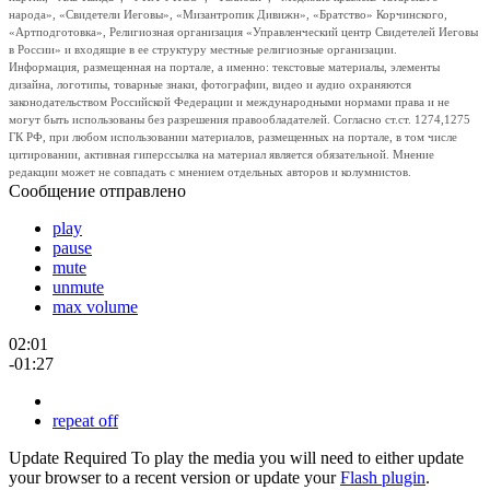
народа», «Свидетели Иеговы», «Мизантропик Дивижн», «Братство» Корчинского,
«Артподготовка», Религиозная организация «Управленческий центр Свидетелей Иеговы
в России» и входящие в ее структуру местные религиозные организации.
Информация, размещенная на портале, а именно: текстовые материалы, элементы
дизайна, логотипы, товарные знаки, фотографии, видео и аудио охраняются
законодательством Российской Федерации и международными нормами права и не
могут быть использованы без разрешения правообладателей. Согласно ст.ст. 1274,1275
ГК РФ, при любом использовании материалов, размещенных на портале, в том числе
цитировании, активная гиперссылка на материал является обязательной. Мнение
редакции может не совпадать с мнением отдельных авторов и колумнистов.
Сообщение отправлено
play
pause
mute
unmute
max volume
02:01
-01:27
repeat off
Update Required
To play the media you will need to either update
your browser to a recent version or update your
Flash plugin
.