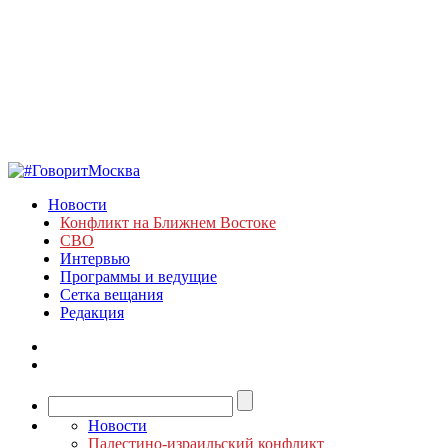
Новости
Конфликт на Ближнем Востоке
СВО
Интервью
Программы и ведущие
Сетка вещания
Редакция
Новости
Палестино-израильский конфликт