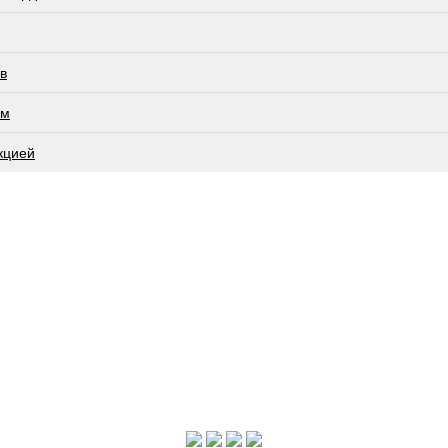
в
ам
кцией