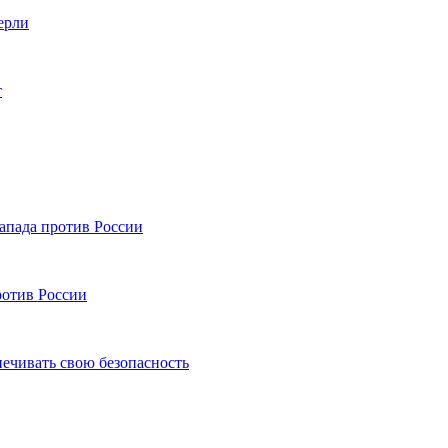
ерли
т
апада против России
ротив России
ечивать свою безопасность