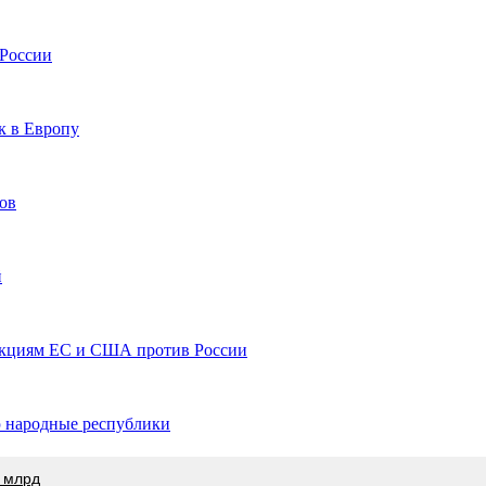
 России
к в Европу
ов
й
анкциям ЕС и США против России
ю народные республики
 млрд