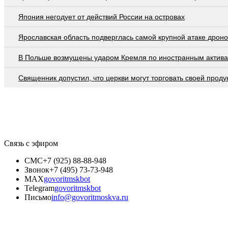
Япония негодует от действий России на островах
Ярославская область подверглась самой крупной атаке дроно
В Польше возмущены ударом Кремля по иностранным актив
Священник допустил, что церкви могут торговать своей проду
Связь с эфиром
СМС
+7 (925) 88-88-948
Звонок
+7 (495) 73-73-948
MAX
govoritmskbot
Telegram
govoritmskbot
Письмо
info@govoritmoskva.ru