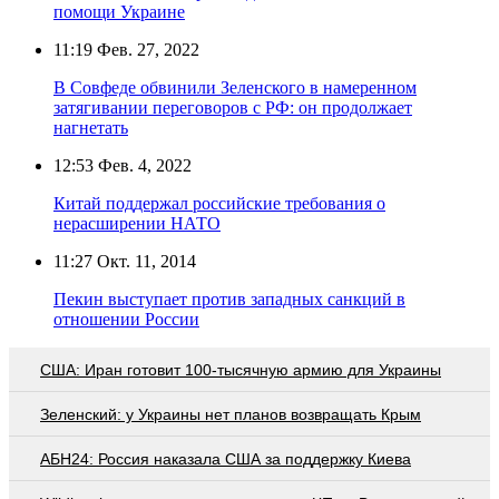
помощи Украине
11:19
Фев. 27, 2022
В Совфеде обвинили Зеленского в намеренном
затягивании переговоров с РФ: он продолжает
нагнетать
12:53
Фев. 4, 2022
Китай поддержал российские требования о
нерасширении НАТО
11:27
Окт. 11, 2014
Пекин выступает против западных санкций в
отношении России
США: Иран готовит 100-тысячную армию для Украины
Зеленский: у Украины нет планов возвращать Крым
АБН24: Россия наказала США за поддержку Киева