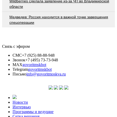
Wildberries cделала заявление из-за ЧП во Владимирской
области
Медведев: Россия находится в важной точке завершения
спецоперации
Связь с эфиром
СМС
+7 (925) 88-88-948
Звонок
+7 (495) 73-73-948
MAX
govoritmskbot
Telegram
govoritmskbot
Письмо
info@govoritmoskva.ru
Новости
Интервью
Программы и ведущие
Сетка вещания