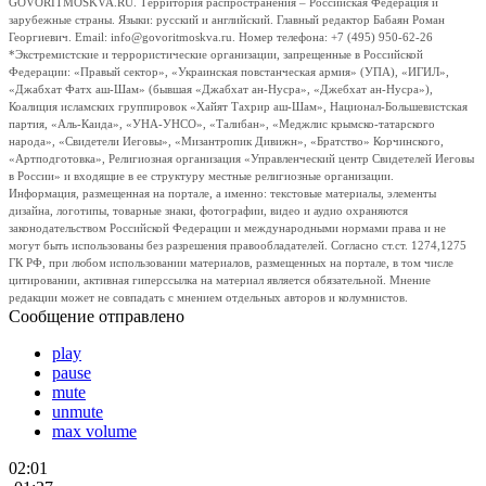
GOVORITMOSKVA.RU. Территория распространения – Российская Федерация и
зарубежные страны. Языки: русский и английский. Главный редактор Бабаян Роман
Георгиевич. Email: info@govoritmoskva.ru. Номер телефона: +7 (495) 950-62-26
*Экстремистские и террористические организации, запрещенные в Российской
Федерации: «Правый сектор», «Украинская повстанческая армия» (УПА), «ИГИЛ»,
«Джабхат Фатх аш-Шам» (бывшая «Джабхат ан-Нусра», «Джебхат ан-Нусра»),
Коалиция исламских группировок «Хайят Тахрир аш-Шам», Национал-Большевистская
партия, «Аль-Каида», «УНА-УНСО», «Талибан», «Меджлис крымско-татарского
народа», «Свидетели Иеговы», «Мизантропик Дивижн», «Братство» Корчинского,
«Артподготовка», Религиозная организация «Управленческий центр Свидетелей Иеговы
в России» и входящие в ее структуру местные религиозные организации.
Информация, размещенная на портале, а именно: текстовые материалы, элементы
дизайна, логотипы, товарные знаки, фотографии, видео и аудио охраняются
законодательством Российской Федерации и международными нормами права и не
могут быть использованы без разрешения правообладателей. Согласно ст.ст. 1274,1275
ГК РФ, при любом использовании материалов, размещенных на портале, в том числе
цитировании, активная гиперссылка на материал является обязательной. Мнение
редакции может не совпадать с мнением отдельных авторов и колумнистов.
Сообщение отправлено
play
pause
mute
unmute
max volume
02:01