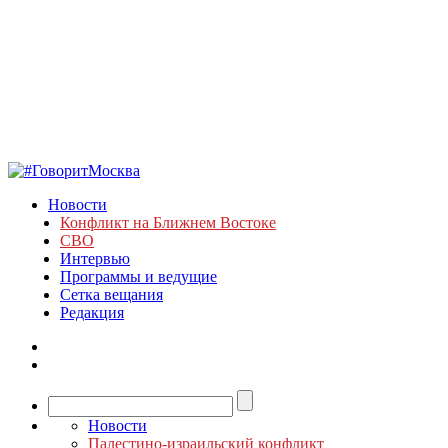
Новости
Конфликт на Ближнем Востоке
СВО
Интервью
Программы и ведущие
Сетка вещания
Редакция
Новости
Палестино-израильский конфликт