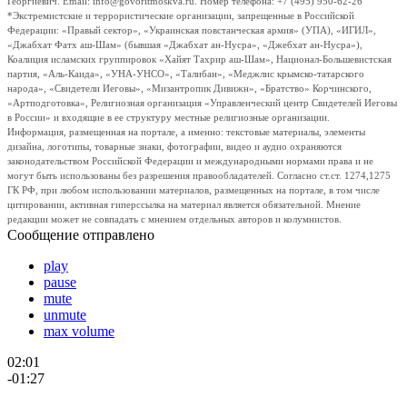
Георгиевич. Email: info@govoritmoskva.ru. Номер телефона: +7 (495) 950-62-26
*Экстремистские и террористические организации, запрещенные в Российской
Федерации: «Правый сектор», «Украинская повстанческая армия» (УПА), «ИГИЛ»,
«Джабхат Фатх аш-Шам» (бывшая «Джабхат ан-Нусра», «Джебхат ан-Нусра»),
Коалиция исламских группировок «Хайят Тахрир аш-Шам», Национал-Большевистская
партия, «Аль-Каида», «УНА-УНСО», «Талибан», «Меджлис крымско-татарского
народа», «Свидетели Иеговы», «Мизантропик Дивижн», «Братство» Корчинского,
«Артподготовка», Религиозная организация «Управленческий центр Свидетелей Иеговы
в России» и входящие в ее структуру местные религиозные организации.
Информация, размещенная на портале, а именно: текстовые материалы, элементы
дизайна, логотипы, товарные знаки, фотографии, видео и аудио охраняются
законодательством Российской Федерации и международными нормами права и не
могут быть использованы без разрешения правообладателей. Согласно ст.ст. 1274,1275
ГК РФ, при любом использовании материалов, размещенных на портале, в том числе
цитировании, активная гиперссылка на материал является обязательной. Мнение
редакции может не совпадать с мнением отдельных авторов и колумнистов.
Сообщение отправлено
play
pause
mute
unmute
max volume
02:01
-01:27