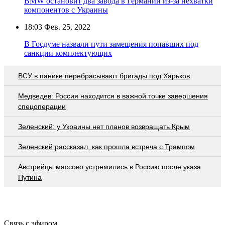
BMW остановит два завода в Германии из-за нехватки
компонентов с Украины
18:03
Фев. 25, 2022
В Госдуме назвали пути замещения попавших под
санкции комплектующих
ВСУ в панике перебрасывают бригады под Харьков
Медведев: Россия находится в важной точке завершения
спецоперации
Зеленский: у Украины нет планов возвращать Крым
Зеленский рассказал, как прошла встреча с Трампом
Австрийцы массово устремились в Россию после указа
Путина
Связь с эфиром