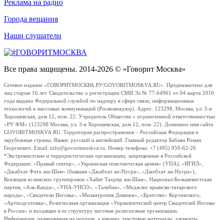
Реклама на радио
Города вещания
Наши слушатели
Все права защищены. 2014-2026 © «Говорит Москва»
Сетевое издание «ГОВОРИТМОСКВА.РУ/GOVORITMOSKVA.RU». Предназначено для
лиц старше 16 лет. Свидетельство о регистрации СМИ Эл № 77-64961 от 04 марта 2016
года выдано Федеральной службой по надзору в сфере связи, информационных
технологий и массовых коммуникаций (Роскомнадзор). Адрес: 123298, Москва, ул. 3-я
Хорошевская, дом 12, пом. 22. Учредитель Общество с ограниченной ответственностью
«РУ ФМ» (123298 Москва, ул. 3-я Хорошевская, дом 12, пом. 22). Доменное имя сайта
GOVORITMOSKVA.RU. Территория распространения – Российская Федерация и
зарубежные страны. Языки: русский и английский. Главный редактор Бабаян Роман
Георгиевич. Email: info@govoritmoskva.ru. Номер телефона: +7 (495) 950-62-26
*Экстремистские и террористические организации, запрещенные в Российской
Федерации: «Правый сектор», «Украинская повстанческая армия» (УПА), «ИГИЛ»,
«Джабхат Фатх аш-Шам» (бывшая «Джабхат ан-Нусра», «Джебхат ан-Нусра»),
Коалиция исламских группировок «Хайят Тахрир аш-Шам», Национал-Большевистская
партия, «Аль-Каида», «УНА-УНСО», «Талибан», «Меджлис крымско-татарского
народа», «Свидетели Иеговы», «Мизантропик Дивижн», «Братство» Корчинского,
«Артподготовка», Религиозная организация «Управленческий центр Свидетелей Иеговы
в России» и входящие в ее структуру местные религиозные организации.
Информация, размещенная на портале, а именно: текстовые материалы, элементы