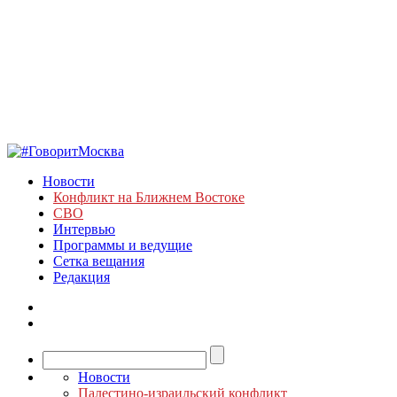
Новости
Конфликт на Ближнем Востоке
СВО
Интервью
Программы и ведущие
Сетка вещания
Редакция
Новости
Палестино-израильский конфликт