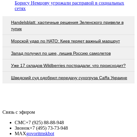
Борису Немцову угрожали расправой в социальных
сетях
Handelsblatt: хаотичные решения Зеленского привели в
тупик
Морской удар по НАТО: Киев теряет важный маршрут
Запад получил по шее, лишив Россию самолетов
Уже 17 складов Wildberries пострадали: что происходит?
Шведский суд одобрил передачу сухогруза Caffa Украине
Связь с эфиром
СМС
+7 (925) 88-88-948
Звонок
+7 (495) 73-73-948
MAX
govoritmskbot