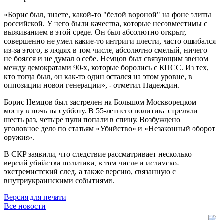
«Борис был, знаете, какой-то "белой вороной" на фоне элиты
российской. У него были качества, которые несовместимы с
выживанием в этой среде. Он был абсолютно открыт,
совершенно не умел какие-то интриги плести, часто ошибался
из-за этого, в людях в том числе, абсолютно смелый, ничего
не боялся и не думал о себе. Немцов был связующим звеном
между демократами 90-х, которые боролись с КПСС. Из тех,
кто тогда был, он как-то один остался на этом уровне, в
оппозиции новой генерации», - отметил Надеждин.
Борис Немцов был застрелен на Большом Москворецком
мосту в ночь на субботу. В 55-летнего политика стреляли
шесть раз, четыре пули попали в спину. Возбуждено
уголовное дело по статьям «Убийство» и «Незаконный оборот
оружия».
В СКР заявили, что следствие рассматривает несколько
версий убийства политика, в том числе и исламско-
экстремистский след, а также версию, связанную с
внутриукраинскими событиями.
Версия для печати
Все новости