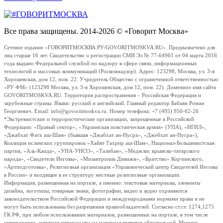
Все права защищены. 2014-2026 © «Говорит Москва»
Сетевое издание «ГОВОРИТМОСКВА.РУ/GOVORITMOSKVA.RU». Предназначено для
лиц старше 16 лет. Свидетельство о регистрации СМИ Эл № 77-64961 от 04 марта 2016
года выдано Федеральной службой по надзору в сфере связи, информационных
технологий и массовых коммуникаций (Роскомнадзор). Адрес: 123298, Москва, ул. 3-я
Хорошевская, дом 12, пом. 22. Учредитель Общество с ограниченной ответственностью
«РУ ФМ» (123298 Москва, ул. 3-я Хорошевская, дом 12, пом. 22). Доменное имя сайта
GOVORITMOSKVA.RU. Территория распространения – Российская Федерация и
зарубежные страны. Языки: русский и английский. Главный редактор Бабаян Роман
Георгиевич. Email: info@govoritmoskva.ru. Номер телефона: +7 (495) 950-62-26
*Экстремистские и террористические организации, запрещенные в Российской
Федерации: «Правый сектор», «Украинская повстанческая армия» (УПА), «ИГИЛ»,
«Джабхат Фатх аш-Шам» (бывшая «Джабхат ан-Нусра», «Джебхат ан-Нусра»),
Коалиция исламских группировок «Хайят Тахрир аш-Шам», Национал-Большевистская
партия, «Аль-Каида», «УНА-УНСО», «Талибан», «Меджлис крымско-татарского
народа», «Свидетели Иеговы», «Мизантропик Дивижн», «Братство» Корчинского,
«Артподготовка», Религиозная организация «Управленческий центр Свидетелей Иеговы
в России» и входящие в ее структуру местные религиозные организации.
Информация, размещенная на портале, а именно: текстовые материалы, элементы
дизайна, логотипы, товарные знаки, фотографии, видео и аудио охраняются
законодательством Российской Федерации и международными нормами права и не
могут быть использованы без разрешения правообладателей. Согласно ст.ст. 1274,1275
ГК РФ, при любом использовании материалов, размещенных на портале, в том числе
цитировании, активная гиперссылка на материал является обязательной. Мнение