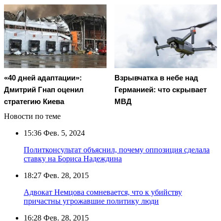
«40 дней адаптации»:
Взрывчатка в небе над
Дмитрий Гнап оценил
Германией: что скрывает
стратегию Киева
МВД
Новости по теме
15:36
Фев. 5, 2024
Политконсультат объяснил, почему оппозиция сделала
ставку на Бориса Надеждина
18:27
Фев. 28, 2015
Адвокат Немцова сомневается, что к убийству
причастны угрожавшие политику люди
16:28
Фев. 28, 2015