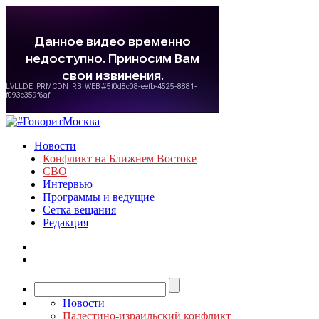
Новости
Конфликт на Ближнем Востоке
СВО
Интервью
Программы и ведущие
Сетка вещания
Редакция
Новости
Палестино-израильский конфликт