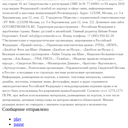
лиц старше 16 лет. Свидетельство о регистрации СМИ Эл № 77-64961 от 04 марта 2016
года выдано Федеральной службой по надзору в сфере связи, информационных
технологий и массовых коммуникаций (Роскомнадзор). Адрес: 123298, Москва, ул. 3-я
Хорошевская, дом 12, пом. 22. Учредитель Общество с ограниченной ответственностью
«РУ ФМ» (123298 Москва, ул. 3-я Хорошевская, дом 12, пом. 22). Доменное имя сайта
GOVORITMOSKVA.RU. Территория распространения – Российская Федерация и
зарубежные страны. Языки: русский и английский. Главный редактор Бабаян Роман
Георгиевич. Email: info@govoritmoskva.ru. Номер телефона: +7 (495) 950-62-26
*Экстремистские и террористические организации, запрещенные в Российской
Федерации: «Правый сектор», «Украинская повстанческая армия» (УПА), «ИГИЛ»,
«Джабхат Фатх аш-Шам» (бывшая «Джабхат ан-Нусра», «Джебхат ан-Нусра»),
Коалиция исламских группировок «Хайят Тахрир аш-Шам», Национал-Большевистская
партия, «Аль-Каида», «УНА-УНСО», «Талибан», «Меджлис крымско-татарского
народа», «Свидетели Иеговы», «Мизантропик Дивижн», «Братство» Корчинского,
«Артподготовка», Религиозная организация «Управленческий центр Свидетелей Иеговы
в России» и входящие в ее структуру местные религиозные организации.
Информация, размещенная на портале, а именно: текстовые материалы, элементы
дизайна, логотипы, товарные знаки, фотографии, видео и аудио охраняются
законодательством Российской Федерации и международными нормами права и не
могут быть использованы без разрешения правообладателей. Согласно ст.ст. 1274,1275
ГК РФ, при любом использовании материалов, размещенных на портале, в том числе
цитировании, активная гиперссылка на материал является обязательной. Мнение
редакции может не совпадать с мнением отдельных авторов и колумнистов.
Сообщение отправлено
play
pause