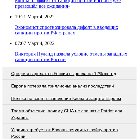
Блинкен: эффект от санкций против России «уже
превзошёл все ожидания»
19:21
Март 4, 2022
Экономист спрогнозировала дефолт в вводящих
санкции против РФ странах
07:07
Март 4, 2022
Виктория Нуланд назвала условие отмены западных
санкций против России
Средняя зарплата в России выросла на 12% за год
Европа потеряла триллионы: анализ последствий
Поляки не верят в заявления Киева о защите Европы
Трамп объяснил, почему США не спешат с Patriot для
Украины
Украина требует от Европы вступить в войну против
России