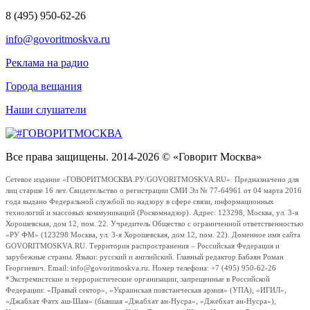
8 (495) 950-62-26
info@govoritmoskva.ru
Реклама на радио
Города вещания
Наши слушатели
Все права защищены. 2014-2026 © «Говорит Москва»
Сетевое издание «ГОВОРИТМОСКВА.РУ/GOVORITMOSKVA.RU». Предназначено для
лиц старше 16 лет. Свидетельство о регистрации СМИ Эл № 77-64961 от 04 марта 2016
года выдано Федеральной службой по надзору в сфере связи, информационных
технологий и массовых коммуникаций (Роскомнадзор). Адрес: 123298, Москва, ул. 3-я
Хорошевская, дом 12, пом. 22. Учредитель Общество с ограниченной ответственностью
«РУ ФМ» (123298 Москва, ул. 3-я Хорошевская, дом 12, пом. 22). Доменное имя сайта
GOVORITMOSKVA.RU. Территория распространения – Российская Федерация и
зарубежные страны. Языки: русский и английский. Главный редактор Бабаян Роман
Георгиевич. Email: info@govoritmoskva.ru. Номер телефона: +7 (495) 950-62-26
*Экстремистские и террористические организации, запрещенные в Российской
Федерации: «Правый сектор», «Украинская повстанческая армия» (УПА), «ИГИЛ»,
«Джабхат Фатх аш-Шам» (бывшая «Джабхат ан-Нусра», «Джебхат ан-Нусра»),