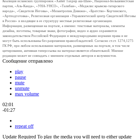
Коалиция исламских группировок «Хайят Тахрир аш-Шам», Национал-Большевистская
партия, «Аль-Каида», «УНА-УНСО», «Талибан», «Меджлис крымско-татарского
народа», «Свидетели Иеговы», «Мизантропик Дивижн», «Братство» Корчинского,
«Артподготовка», Религиозная организация «Управленческий центр Свидетелей Иеговы
в России» и входящие в ее структуру местные религиозные организации.
Информация, размещенная на портале, а именно: текстовые материалы, элементы
дизайна, логотипы, товарные знаки, фотографии, видео и аудио охраняются
законодательством Российской Федерации и международными нормами права и не
могут быть использованы без разрешения правообладателей. Согласно ст.ст. 1274,1275
ГК РФ, при любом использовании материалов, размещенных на портале, в том числе
цитировании, активная гиперссылка на материал является обязательной. Мнение
редакции может не совпадать с мнением отдельных авторов и колумнистов.
Сообщение отправлено
play
pause
mute
unmute
max volume
02:01
-01:27
repeat off
Update Required
To play the media you will need to either update