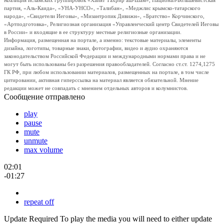
Коалиция исламских группировок «Хайят Тахрир аш-Шам», Национал-Большевистская
партия, «Аль-Каида», «УНА-УНСО», «Талибан», «Меджлис крымско-татарского
народа», «Свидетели Иеговы», «Мизантропик Дивижн», «Братство» Корчинского,
«Артподготовка», Религиозная организация «Управленческий центр Свидетелей Иеговы
в России» и входящие в ее структуру местные религиозные организации.
Информация, размещенная на портале, а именно: текстовые материалы, элементы
дизайна, логотипы, товарные знаки, фотографии, видео и аудио охраняются
законодательством Российской Федерации и международными нормами права и не
могут быть использованы без разрешения правообладателей. Согласно ст.ст. 1274,1275
ГК РФ, при любом использовании материалов, размещенных на портале, в том числе
цитировании, активная гиперссылка на материал является обязательной. Мнение
редакции может не совпадать с мнением отдельных авторов и колумнистов.
Сообщение отправлено
play
pause
mute
unmute
max volume
02:01
-01:27
repeat off
Update Required
To play the media you will need to either update