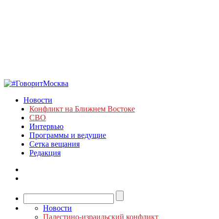
Новости
Конфликт на Ближнем Востоке
СВО
Интервью
Программы и ведущие
Сетка вещания
Редакция
Новости
Палестино-израильский конфликт