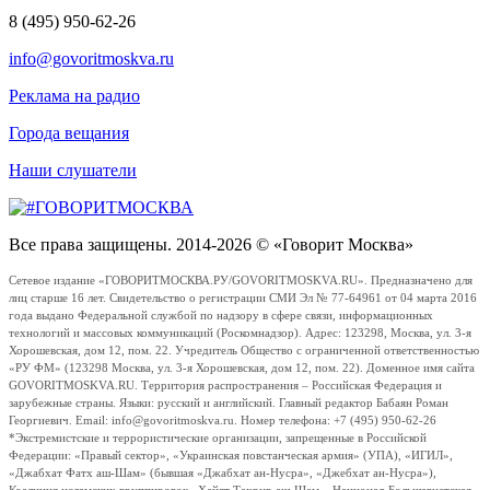
8 (495) 950-62-26
info@govoritmoskva.ru
Реклама на радио
Города вещания
Наши слушатели
Все права защищены. 2014-2026 © «Говорит Москва»
Сетевое издание «ГОВОРИТМОСКВА.РУ/GOVORITMOSKVA.RU». Предназначено для
лиц старше 16 лет. Свидетельство о регистрации СМИ Эл № 77-64961 от 04 марта 2016
года выдано Федеральной службой по надзору в сфере связи, информационных
технологий и массовых коммуникаций (Роскомнадзор). Адрес: 123298, Москва, ул. 3-я
Хорошевская, дом 12, пом. 22. Учредитель Общество с ограниченной ответственностью
«РУ ФМ» (123298 Москва, ул. 3-я Хорошевская, дом 12, пом. 22). Доменное имя сайта
GOVORITMOSKVA.RU. Территория распространения – Российская Федерация и
зарубежные страны. Языки: русский и английский. Главный редактор Бабаян Роман
Георгиевич. Email: info@govoritmoskva.ru. Номер телефона: +7 (495) 950-62-26
*Экстремистские и террористические организации, запрещенные в Российской
Федерации: «Правый сектор», «Украинская повстанческая армия» (УПА), «ИГИЛ»,
«Джабхат Фатх аш-Шам» (бывшая «Джабхат ан-Нусра», «Джебхат ан-Нусра»),