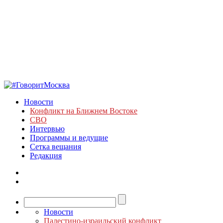
Новости
Конфликт на Ближнем Востоке
СВО
Интервью
Программы и ведущие
Сетка вещания
Редакция
Новости
Палестино-израильский конфликт