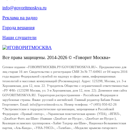
info@govoritmoskva.ru
Реклама на радио
Города вещания
Наши слушатели
Все права защищены. 2014-2026 © «Говорит Москва»
Сетевое издание «ГОВОРИТМОСКВА.РУ/GOVORITMOSKVA.RU». Предназначено для
лиц старше 16 лет. Свидетельство о регистрации СМИ Эл № 77-64961 от 04 марта 2016
года выдано Федеральной службой по надзору в сфере связи, информационных
технологий и массовых коммуникаций (Роскомнадзор). Адрес: 123298, Москва, ул. 3-я
Хорошевская, дом 12, пом. 22. Учредитель Общество с ограниченной ответственностью
«РУ ФМ» (123298 Москва, ул. 3-я Хорошевская, дом 12, пом. 22). Доменное имя сайта
GOVORITMOSKVA.RU. Территория распространения – Российская Федерация и
зарубежные страны. Языки: русский и английский. Главный редактор Бабаян Роман
Георгиевич. Email: info@govoritmoskva.ru. Номер телефона: +7 (495) 950-62-26
*Экстремистские и террористические организации, запрещенные в Российской
Федерации: «Правый сектор», «Украинская повстанческая армия» (УПА), «ИГИЛ»,
«Джабхат Фатх аш-Шам» (бывшая «Джабхат ан-Нусра», «Джебхат ан-Нусра»),
Коалиция исламских группировок «Хайят Тахрир аш-Шам», Национал-Большевистская
партия, «Аль-Каида», «УНА-УНСО», «Талибан», «Меджлис крымско-татарского