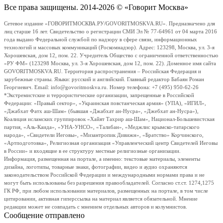
Все права защищены. 2014-2026 © «Говорит Москва»
Сетевое издание «ГОВОРИТМОСКВА.РУ/GOVORITMOSKVA.RU». Предназначено для
лиц старше 16 лет. Свидетельство о регистрации СМИ Эл № 77-64961 от 04 марта 2016
года выдано Федеральной службой по надзору в сфере связи, информационных
технологий и массовых коммуникаций (Роскомнадзор). Адрес: 123298, Москва, ул. 3-я
Хорошевская, дом 12, пом. 22. Учредитель Общество с ограниченной ответственностью
«РУ ФМ» (123298 Москва, ул. 3-я Хорошевская, дом 12, пом. 22). Доменное имя сайта
GOVORITMOSKVA.RU. Территория распространения – Российская Федерация и
зарубежные страны. Языки: русский и английский. Главный редактор Бабаян Роман
Георгиевич. Email: info@govoritmoskva.ru. Номер телефона: +7 (495) 950-62-26
*Экстремистские и террористические организации, запрещенные в Российской
Федерации: «Правый сектор», «Украинская повстанческая армия» (УПА), «ИГИЛ»,
«Джабхат Фатх аш-Шам» (бывшая «Джабхат ан-Нусра», «Джебхат ан-Нусра»),
Коалиция исламских группировок «Хайят Тахрир аш-Шам», Национал-Большевистская
партия, «Аль-Каида», «УНА-УНСО», «Талибан», «Меджлис крымско-татарского
народа», «Свидетели Иеговы», «Мизантропик Дивижн», «Братство» Корчинского,
«Артподготовка», Религиозная организация «Управленческий центр Свидетелей Иеговы
в России» и входящие в ее структуру местные религиозные организации.
Информация, размещенная на портале, а именно: текстовые материалы, элементы
дизайна, логотипы, товарные знаки, фотографии, видео и аудио охраняются
законодательством Российской Федерации и международными нормами права и не
могут быть использованы без разрешения правообладателей. Согласно ст.ст. 1274,1275
ГК РФ, при любом использовании материалов, размещенных на портале, в том числе
цитировании, активная гиперссылка на материал является обязательной. Мнение
редакции может не совпадать с мнением отдельных авторов и колумнистов.
Сообщение отправлено