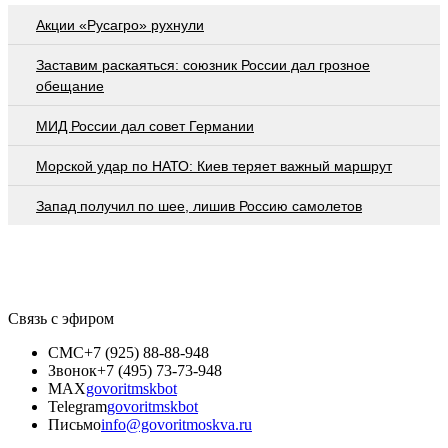
Акции «Русагро» рухнули
Заставим раскаяться: союзник России дал грозное
обещание
МИД России дал совет Германии
Морской удар по НАТО: Киев теряет важный маршрут
Запад получил по шее, лишив Россию самолетов
Связь с эфиром
СМС
+7 (925) 88-88-948
Звонок
+7 (495) 73-73-948
MAX
govoritmskbot
Telegram
govoritmskbot
Письмо
info@govoritmoskva.ru