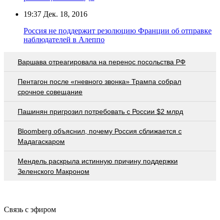
19:37
Дек. 18, 2016
Россия не поддержит резолюцию Франции об отправке
наблюдателей в Алеппо
Варшава отреагировала на перенос посольства РФ
Пентагон после «гневного звонка» Трампа собрал
срочное совещание
Пашинян пригрозил потребовать c России $2 млрд
Bloomberg объяснил, почему Россия сближается с
Мадагаскаром
Мендель раскрыла истинную причину поддержки
Зеленского Макроном
Связь с эфиром