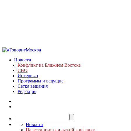
Новости
Конфликт на Ближнем Востоке
СВО
Интервью
Программы и ведущие
Сетка вещания
Редакция
Новости
Палестино-израильский конфликт