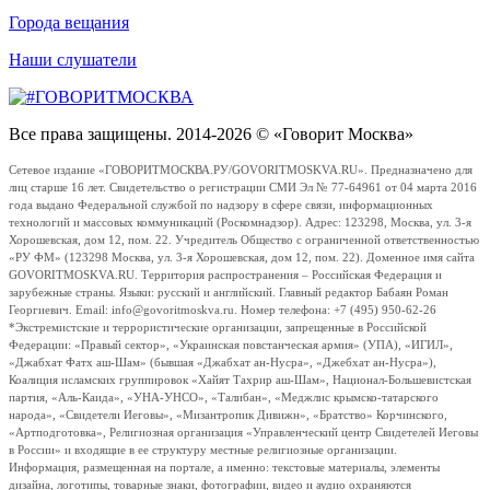
Города вещания
Наши слушатели
Все права защищены. 2014-2026 © «Говорит Москва»
Сетевое издание «ГОВОРИТМОСКВА.РУ/GOVORITMOSKVA.RU». Предназначено для
лиц старше 16 лет. Свидетельство о регистрации СМИ Эл № 77-64961 от 04 марта 2016
года выдано Федеральной службой по надзору в сфере связи, информационных
технологий и массовых коммуникаций (Роскомнадзор). Адрес: 123298, Москва, ул. 3-я
Хорошевская, дом 12, пом. 22. Учредитель Общество с ограниченной ответственностью
«РУ ФМ» (123298 Москва, ул. 3-я Хорошевская, дом 12, пом. 22). Доменное имя сайта
GOVORITMOSKVA.RU. Территория распространения – Российская Федерация и
зарубежные страны. Языки: русский и английский. Главный редактор Бабаян Роман
Георгиевич. Email: info@govoritmoskva.ru. Номер телефона: +7 (495) 950-62-26
*Экстремистские и террористические организации, запрещенные в Российской
Федерации: «Правый сектор», «Украинская повстанческая армия» (УПА), «ИГИЛ»,
«Джабхат Фатх аш-Шам» (бывшая «Джабхат ан-Нусра», «Джебхат ан-Нусра»),
Коалиция исламских группировок «Хайят Тахрир аш-Шам», Национал-Большевистская
партия, «Аль-Каида», «УНА-УНСО», «Талибан», «Меджлис крымско-татарского
народа», «Свидетели Иеговы», «Мизантропик Дивижн», «Братство» Корчинского,
«Артподготовка», Религиозная организация «Управленческий центр Свидетелей Иеговы
в России» и входящие в ее структуру местные религиозные организации.
Информация, размещенная на портале, а именно: текстовые материалы, элементы
дизайна, логотипы, товарные знаки, фотографии, видео и аудио охраняются