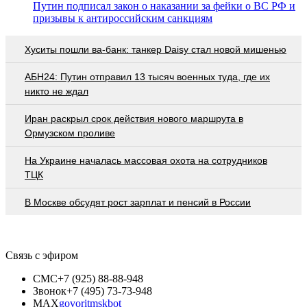
Путин подписал закон о наказании за фейки о ВС РФ и
призывы к антироссийским санкциям
Хуситы пошли ва-банк: танкер Daisy стал новой мишенью
АБН24: Путин отправил 13 тысяч военных туда, где их
никто не ждал
Иран раскрыл срок действия нового маршрута в
Ормузском проливе
На Украине началась массовая охота на сотрудников
ТЦК
В Москве обсудят рост зарплат и пенсий в России
Связь с эфиром
СМС
+7 (925) 88-88-948
Звонок
+7 (495) 73-73-948
MAX
govoritmskbot