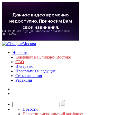
Новости
Конфликт на Ближнем Востоке
СВО
Интервью
Программы и ведущие
Сетка вещания
Редакция
Новости
Палестино-израильский конфликт