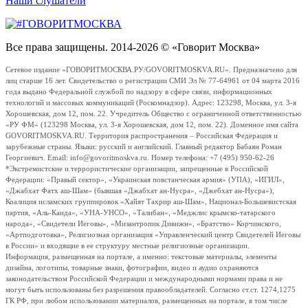
Наши слушатели
Все права защищены. 2014-2026 © «Говорит Москва»
Сетевое издание «ГОВОРИТМОСКВА.РУ/GOVORITMOSKVA.RU». Предназначено для
лиц старше 16 лет. Свидетельство о регистрации СМИ Эл № 77-64961 от 04 марта 2016
года выдано Федеральной службой по надзору в сфере связи, информационных
технологий и массовых коммуникаций (Роскомнадзор). Адрес: 123298, Москва, ул. 3-я
Хорошевская, дом 12, пом. 22. Учредитель Общество с ограниченной ответственностью
«РУ ФМ» (123298 Москва, ул. 3-я Хорошевская, дом 12, пом. 22). Доменное имя сайта
GOVORITMOSKVA.RU. Территория распространения – Российская Федерация и
зарубежные страны. Языки: русский и английский. Главный редактор Бабаян Роман
Георгиевич. Email: info@govoritmoskva.ru. Номер телефона: +7 (495) 950-62-26
*Экстремистские и террористические организации, запрещенные в Российской
Федерации: «Правый сектор», «Украинская повстанческая армия» (УПА), «ИГИЛ»,
«Джабхат Фатх аш-Шам» (бывшая «Джабхат ан-Нусра», «Джебхат ан-Нусра»),
Коалиция исламских группировок «Хайят Тахрир аш-Шам», Национал-Большевистская
партия, «Аль-Каида», «УНА-УНСО», «Талибан», «Меджлис крымско-татарского
народа», «Свидетели Иеговы», «Мизантропик Дивижн», «Братство» Корчинского,
«Артподготовка», Религиозная организация «Управленческий центр Свидетелей Иеговы
в России» и входящие в ее структуру местные религиозные организации.
Информация, размещенная на портале, а именно: текстовые материалы, элементы
дизайна, логотипы, товарные знаки, фотографии, видео и аудио охраняются
законодательством Российской Федерации и международными нормами права и не
могут быть использованы без разрешения правообладателей. Согласно ст.ст. 1274,1275
ГК РФ, при любом использовании материалов, размещенных на портале, в том числе