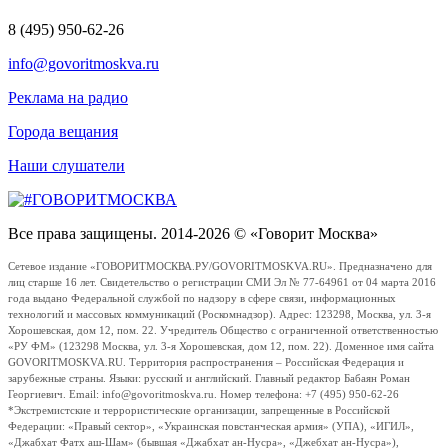
8 (495) 950-62-26
info@govoritmoskva.ru
Реклама на радио
Города вещания
Наши слушатели
Все права защищены. 2014-2026 © «Говорит Москва»
Сетевое издание «ГОВОРИТМОСКВА.РУ/GOVORITMOSKVA.RU». Предназначено для
лиц старше 16 лет. Свидетельство о регистрации СМИ Эл № 77-64961 от 04 марта 2016
года выдано Федеральной службой по надзору в сфере связи, информационных
технологий и массовых коммуникаций (Роскомнадзор). Адрес: 123298, Москва, ул. 3-я
Хорошевская, дом 12, пом. 22. Учредитель Общество с ограниченной ответственностью
«РУ ФМ» (123298 Москва, ул. 3-я Хорошевская, дом 12, пом. 22). Доменное имя сайта
GOVORITMOSKVA.RU. Территория распространения – Российская Федерация и
зарубежные страны. Языки: русский и английский. Главный редактор Бабаян Роман
Георгиевич. Email: info@govoritmoskva.ru. Номер телефона: +7 (495) 950-62-26
*Экстремистские и террористические организации, запрещенные в Российской
Федерации: «Правый сектор», «Украинская повстанческая армия» (УПА), «ИГИЛ»,
«Джабхат Фатх аш-Шам» (бывшая «Джабхат ан-Нусра», «Джебхат ан-Нусра»),