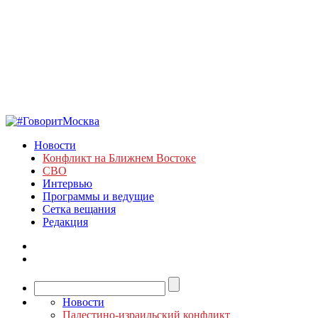
Новости
Конфликт на Ближнем Востоке
СВО
Интервью
Программы и ведущие
Сетка вещания
Редакция
Новости
Палестино-израильский конфликт