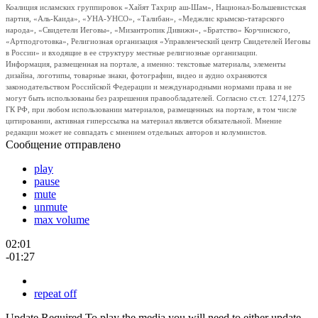
Коалиция исламских группировок «Хайят Тахрир аш-Шам», Национал-Большевистская
партия, «Аль-Каида», «УНА-УНСО», «Талибан», «Меджлис крымско-татарского
народа», «Свидетели Иеговы», «Мизантропик Дивижн», «Братство» Корчинского,
«Артподготовка», Религиозная организация «Управленческий центр Свидетелей Иеговы
в России» и входящие в ее структуру местные религиозные организации.
Информация, размещенная на портале, а именно: текстовые материалы, элементы
дизайна, логотипы, товарные знаки, фотографии, видео и аудио охраняются
законодательством Российской Федерации и международными нормами права и не
могут быть использованы без разрешения правообладателей. Согласно ст.ст. 1274,1275
ГК РФ, при любом использовании материалов, размещенных на портале, в том числе
цитировании, активная гиперссылка на материал является обязательной. Мнение
редакции может не совпадать с мнением отдельных авторов и колумнистов.
Сообщение отправлено
play
pause
mute
unmute
max volume
02:01
-01:27
repeat off
Update Required
To play the media you will need to either update