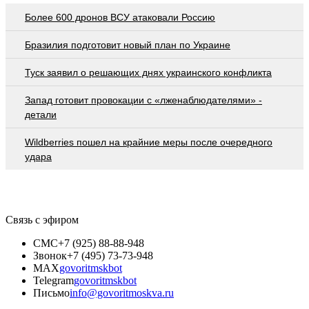
Более 600 дронов ВСУ атаковали Россию
Бразилия подготовит новый план по Украине
Туск заявил о решающих днях украинского конфликта
Запад готовит провокации с «лженаблюдателями» -
детали
Wildberries пошел на крайние меры после очередного
удара
Связь с эфиром
СМС
+7 (925) 88-88-948
Звонок
+7 (495) 73-73-948
MAX
govoritmskbot
Telegram
govoritmskbot
Письмо
info@govoritmoskva.ru