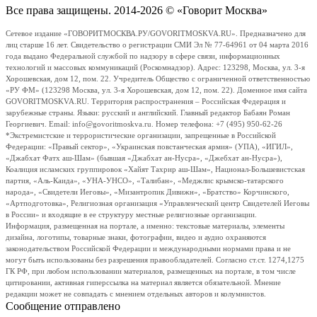
Все права защищены. 2014-2026 © «Говорит Москва»
Сетевое издание «ГОВОРИТМОСКВА.РУ/GOVORITMOSKVA.RU». Предназначено для
лиц старше 16 лет. Свидетельство о регистрации СМИ Эл № 77-64961 от 04 марта 2016
года выдано Федеральной службой по надзору в сфере связи, информационных
технологий и массовых коммуникаций (Роскомнадзор). Адрес: 123298, Москва, ул. 3-я
Хорошевская, дом 12, пом. 22. Учредитель Общество с ограниченной ответственностью
«РУ ФМ» (123298 Москва, ул. 3-я Хорошевская, дом 12, пом. 22). Доменное имя сайта
GOVORITMOSKVA.RU. Территория распространения – Российская Федерация и
зарубежные страны. Языки: русский и английский. Главный редактор Бабаян Роман
Георгиевич. Email: info@govoritmoskva.ru. Номер телефона: +7 (495) 950-62-26
*Экстремистские и террористические организации, запрещенные в Российской
Федерации: «Правый сектор», «Украинская повстанческая армия» (УПА), «ИГИЛ»,
«Джабхат Фатх аш-Шам» (бывшая «Джабхат ан-Нусра», «Джебхат ан-Нусра»),
Коалиция исламских группировок «Хайят Тахрир аш-Шам», Национал-Большевистская
партия, «Аль-Каида», «УНА-УНСО», «Талибан», «Меджлис крымско-татарского
народа», «Свидетели Иеговы», «Мизантропик Дивижн», «Братство» Корчинского,
«Артподготовка», Религиозная организация «Управленческий центр Свидетелей Иеговы
в России» и входящие в ее структуру местные религиозные организации.
Информация, размещенная на портале, а именно: текстовые материалы, элементы
дизайна, логотипы, товарные знаки, фотографии, видео и аудио охраняются
законодательством Российской Федерации и международными нормами права и не
могут быть использованы без разрешения правообладателей. Согласно ст.ст. 1274,1275
ГК РФ, при любом использовании материалов, размещенных на портале, в том числе
цитировании, активная гиперссылка на материал является обязательной. Мнение
редакции может не совпадать с мнением отдельных авторов и колумнистов.
Сообщение отправлено