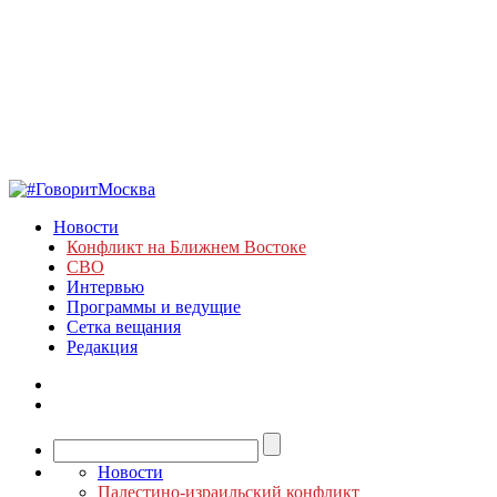
Новости
Конфликт на Ближнем Востоке
СВО
Интервью
Программы и ведущие
Сетка вещания
Редакция
Новости
Палестино-израильский конфликт