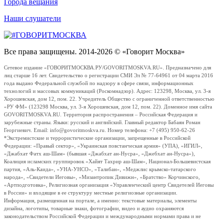
Города вещания
Наши слушатели
Все права защищены. 2014-2026 © «Говорит Москва»
Сетевое издание «ГОВОРИТМОСКВА.РУ/GOVORITMOSKVA.RU». Предназначено для
лиц старше 16 лет. Свидетельство о регистрации СМИ Эл № 77-64961 от 04 марта 2016
года выдано Федеральной службой по надзору в сфере связи, информационных
технологий и массовых коммуникаций (Роскомнадзор). Адрес: 123298, Москва, ул. 3-я
Хорошевская, дом 12, пом. 22. Учредитель Общество с ограниченной ответственностью
«РУ ФМ» (123298 Москва, ул. 3-я Хорошевская, дом 12, пом. 22). Доменное имя сайта
GOVORITMOSKVA.RU. Территория распространения – Российская Федерация и
зарубежные страны. Языки: русский и английский. Главный редактор Бабаян Роман
Георгиевич. Email: info@govoritmoskva.ru. Номер телефона: +7 (495) 950-62-26
*Экстремистские и террористические организации, запрещенные в Российской
Федерации: «Правый сектор», «Украинская повстанческая армия» (УПА), «ИГИЛ»,
«Джабхат Фатх аш-Шам» (бывшая «Джабхат ан-Нусра», «Джебхат ан-Нусра»),
Коалиция исламских группировок «Хайят Тахрир аш-Шам», Национал-Большевистская
партия, «Аль-Каида», «УНА-УНСО», «Талибан», «Меджлис крымско-татарского
народа», «Свидетели Иеговы», «Мизантропик Дивижн», «Братство» Корчинского,
«Артподготовка», Религиозная организация «Управленческий центр Свидетелей Иеговы
в России» и входящие в ее структуру местные религиозные организации.
Информация, размещенная на портале, а именно: текстовые материалы, элементы
дизайна, логотипы, товарные знаки, фотографии, видео и аудио охраняются
законодательством Российской Федерации и международными нормами права и не