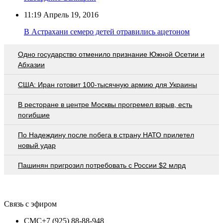
11:19
Апрель 19, 2016
В Астрахани семеро детей отравились ацетоном
Одно государство отменило признание Южной Осетии и
Абхазии
США: Иран готовит 100-тысячную армию для Украины
В ресторане в центре Москвы прогремел взрыв, есть
погибшие
По Надеждину после побега в страну НАТО прилетел
новый удар
Пашинян пригрозил потребовать c России $2 млрд
Связь с эфиром
СМС
+7 (925) 88-88-948