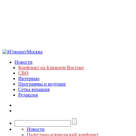
Новости
Конфликт на Ближнем Востоке
СВО
Интервью
Программы и ведущие
Сетка вещания
Редакция
Новости
Палестино-израильский конфликт