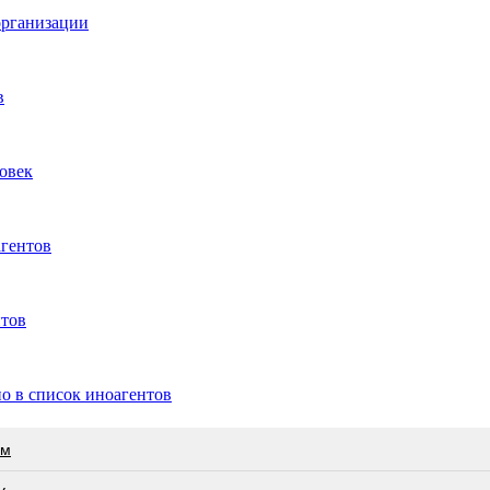
организации
в
овек
гентов
нтов
о в список иноагентов
ам