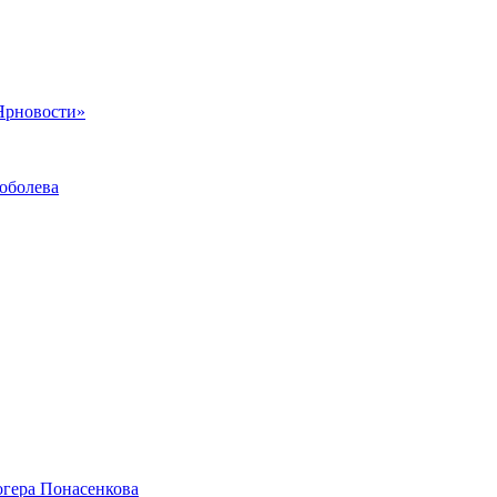
«Ярновости»
оболева
огера Понасенкова