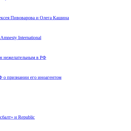
ексея Пивоварова и Олега Кашина
mnesty International
н нежелательным в РФ
Ф о признании его иноагентом
балт» и Republic