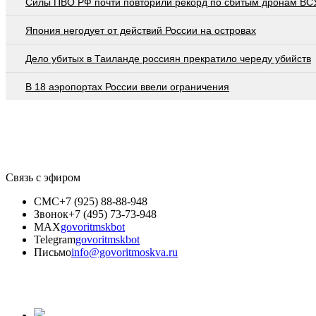
Cилы ПВО РФ почти повторили рекорд по сбитым дронам ВСУ
Япония негодует от действий России на островах
Дело убитых в Таиланде россиян прекратило череду убийств
В 18 аэропортах России ввели ограничения
Связь с эфиром
СМС
+7 (925) 88-88-948
Звонок
+7 (495) 73-73-948
MAX
govoritmskbot
Telegram
govoritmskbot
Письмо
info@govoritmoskva.ru