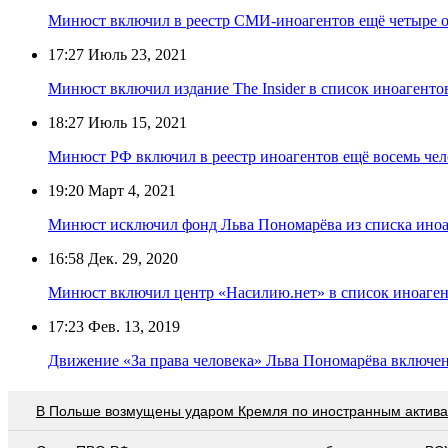
Минюст включил в реестр СМИ-иноагентов ещё четыре 
17:27
Июль 23, 2021
Минюст включил издание The Insider в список иноагенто
18:27
Июль 15, 2021
Минюст РФ включил в реестр иноагентов ещё восемь чел
19:20
Март 4, 2021
Минюст исключил фонд Льва Пономарёва из списка иноа
16:58
Дек. 29, 2020
Минюст включил центр «Насилию.нет» в список иноаге
17:23
Фев. 13, 2019
Движение «За права человека» Льва Пономарёва включен
В Польше возмущены ударом Кремля по иностранным актив