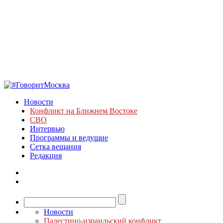
Новости
Конфликт на Ближнем Востоке
СВО
Интервью
Программы и ведущие
Сетка вещания
Редакция
Новости
Палестино-израильский конфликт