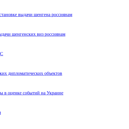
становке выдачи шенгена россиянам
выдачи шенгенских виз россиянам
ЕС
ских дипломатических объектов
цы в оценке событий на Украине
м