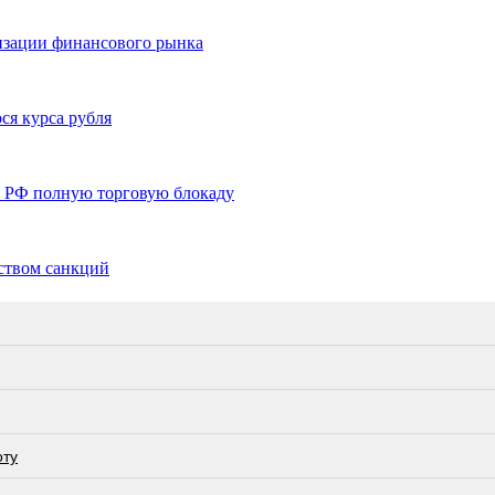
изации финансового рынка
ся курса рубля
в РФ полную торговую блокаду
еством санкций
оту