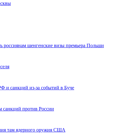
осквы
ь россиянам шенгенские визы премьера Польши
селя
Ф и санкций из-за событий в Буче
м санкций против России
ния там ядерного оружия США