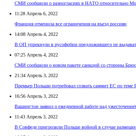
СМИ сообщили о разногласиях в НАТО относительно М
11:28
Апрель 6, 2022
Франция отменила все ограничения на въезд россиян
14:08
Апрель 4, 2022
В ОП упрекнули в русофобии предложившего не выдават
07:25
Апрель 4, 2022
СМИ сообщили о новом пакете санкций со стороны Брюс
21:34
Апрель 3, 2022
Премьер Польши потребовал созвать саммит ЕС по теме Р
16:56
Апрель 3, 2022
Вашингтон заявил о ежедневной работе над ужесточение
11:43
Апрель 3, 2022
В Совфеде пригрозили Польше войной в случае размеще