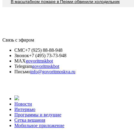
В масштабном пожаре в Перми обвинили холодильник
Связь с эфиром
СМС
+7 (925) 88-88-948
Звонок
+7 (495) 73-73-948
MAX
govoritmskbot
Telegram
govoritmskbot
Письмо
info@govoritmoskva.ru
Новости
Интервью
Программы и ведущие
Сетка вещания
Мобильное приложение