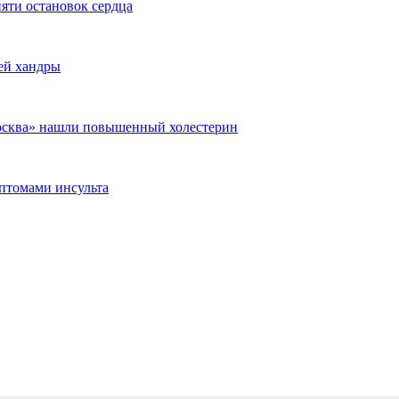
яти остановок сердца
ней хандры
Москва» нашли повышенный холестерин
мптомами инсульта