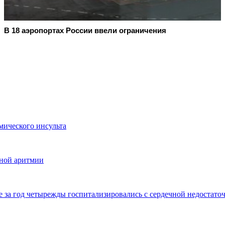
В 18 аэропортах России ввели ограничения
ического инсульта
ьной аритмии
е за год четырежды госпитализировались с сердечной недостато