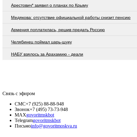
Арестович* заявил о планах по Крыму
Медякова: отсутствие официальной работы снизит пенсию
Армения поплатилась, решив предать Россию
Челябинец поймал царь-щуку
НАБУ взялось за Арахамию - деали
Связь с эфиром
СМС
+7 (925) 88-88-948
Звонок
+7 (495) 73-73-948
MAX
govoritmskbot
Telegram
govoritmskbot
Письмо
info@govoritmoskva.ru