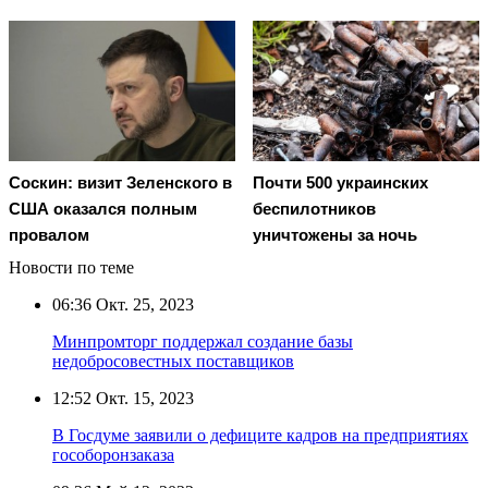
Соскин: визит Зеленского в
Почти 500 украинских
США оказался полным
беспилотников
провалом
уничтожены за ночь
Новости по теме
06:36
Окт. 25, 2023
Минпромторг поддержал создание базы
недобросовестных поставщиков
12:52
Окт. 15, 2023
В Госдуме заявили о дефиците кадров на предприятиях
гособоронзаказа