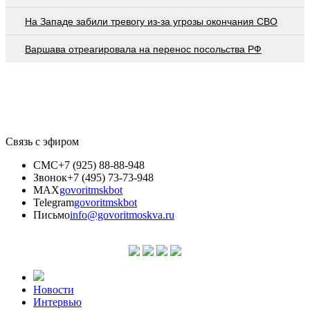
На Западе забили тревогу из-за угрозы окончания СВО
Варшава отреагировала на перенос посольства РФ
Связь с эфиром
СМС
+7 (925) 88-88-948
Звонок
+7 (495) 73-73-948
MAX
govoritmskbot
Telegram
govoritmskbot
Письмо
info@govoritmoskva.ru
Новости
Интервью