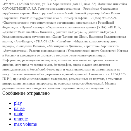
«РУ ФМ» (123298 Москва, ул. 3-я Хорошевская, дом 12, пом. 22). Доменное имя сайта
GOVORITMOSKVA.RU. Территория распространения – Российская Федерация и
зарубежные страны. Языки: русский и английский. Главный редактор Бабаян Роман
Георгиевич. Email: info@govoritmoskva.ru. Номер телефона: +7 (495) 950-62-26
*Экстремистские и террористические организации, запрещенные в Российской
Федерации: «Правый сектор», «Украинская повстанческая армия» (УПА), «ИГИЛ»,
«Джабхат Фатх аш-Шам» (бывшая «Джабхат ан-Нусра», «Джебхат ан-Нусра»),
Коалиция исламских группировок «Хайят Тахрир аш-Шам», Национал-Большевистская
партия, «Аль-Каида», «УНА-УНСО», «Талибан», «Меджлис крымско-татарского
народа», «Свидетели Иеговы», «Мизантропик Дивижн», «Братство» Корчинского,
«Артподготовка», Религиозная организация «Управленческий центр Свидетелей Иеговы
в России» и входящие в ее структуру местные религиозные организации.
Информация, размещенная на портале, а именно: текстовые материалы, элементы
дизайна, логотипы, товарные знаки, фотографии, видео и аудио охраняются
законодательством Российской Федерации и международными нормами права и не
могут быть использованы без разрешения правообладателей. Согласно ст.ст. 1274,1275
ГК РФ, при любом использовании материалов, размещенных на портале, в том числе
цитировании, активная гиперссылка на материал является обязательной. Мнение
редакции может не совпадать с мнением отдельных авторов и колумнистов.
Сообщение отправлено
play
pause
mute
unmute
max volume