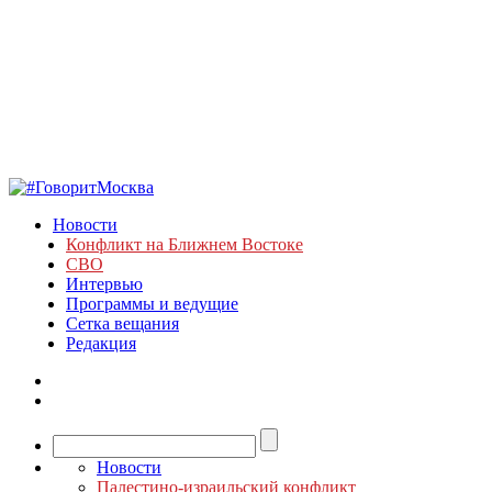
Новости
Конфликт на Ближнем Востоке
СВО
Интервью
Программы и ведущие
Сетка вещания
Редакция
Новости
Палестино-израильский конфликт