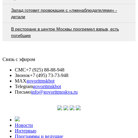
Запад готовит провокации с «лженаблюдателями» -
детали
В ресторане в центре Москвы прогремел взрыв, есть
погибшие
Связь с эфиром
СМС
+7 (925) 88-88-948
Звонок
+7 (495) 73-73-948
MAX
govoritmskbot
Telegram
govoritmskbot
Письмо
info@govoritmoskva.ru
Новости
Интервью
Программы и ведущие