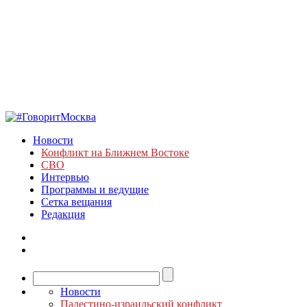
Новости
Конфликт на Ближнем Востоке
СВО
Интервью
Программы и ведущие
Сетка вещания
Редакция
Новости
Палестино-израильский конфликт