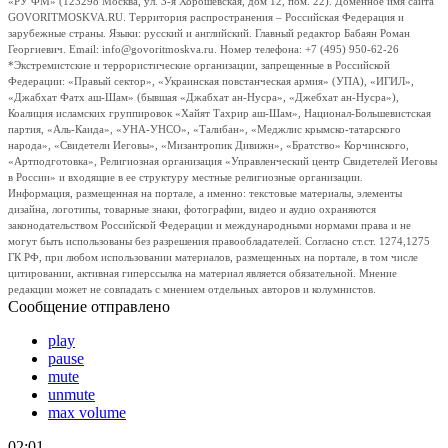
«РУ ФМ» (123298 Москва, ул. 3-я Хорошевская, дом 12, пом. 22). Доменное имя сайта
GOVORITMOSKVA.RU. Территория распространения – Российская Федерация и
зарубежные страны. Языки: русский и английский. Главный редактор Бабаян Роман
Георгиевич. Email: info@govoritmoskva.ru. Номер телефона: +7 (495) 950-62-26
*Экстремистские и террористические организации, запрещенные в Российской
Федерации: «Правый сектор», «Украинская повстанческая армия» (УПА), «ИГИЛ»,
«Джабхат Фатх аш-Шам» (бывшая «Джабхат ан-Нусра», «Джебхат ан-Нусра»),
Коалиция исламских группировок «Хайят Тахрир аш-Шам», Национал-Большевистская
партия, «Аль-Каида», «УНА-УНСО», «Талибан», «Меджлис крымско-татарского
народа», «Свидетели Иеговы», «Мизантропик Дивижн», «Братство» Корчинского,
«Артподготовка», Религиозная организация «Управленческий центр Свидетелей Иеговы
в России» и входящие в ее структуру местные религиозные организации.
Информация, размещенная на портале, а именно: текстовые материалы, элементы
дизайна, логотипы, товарные знаки, фотографии, видео и аудио охраняются
законодательством Российской Федерации и международными нормами права и не
могут быть использованы без разрешения правообладателей. Согласно ст.ст. 1274,1275
ГК РФ, при любом использовании материалов, размещенных на портале, в том числе
цитировании, активная гиперссылка на материал является обязательной. Мнение
редакции может не совпадать с мнением отдельных авторов и колумнистов.
Сообщение отправлено
play
pause
mute
unmute
max volume
02:01