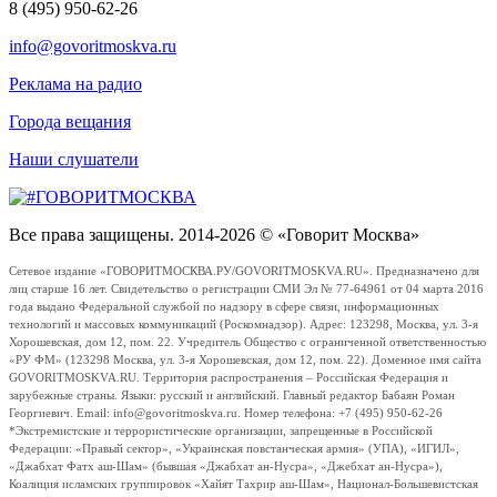
8 (495) 950-62-26
info@govoritmoskva.ru
Реклама на радио
Города вещания
Наши слушатели
Все права защищены. 2014-2026 © «Говорит Москва»
Сетевое издание «ГОВОРИТМОСКВА.РУ/GOVORITMOSKVA.RU». Предназначено для
лиц старше 16 лет. Свидетельство о регистрации СМИ Эл № 77-64961 от 04 марта 2016
года выдано Федеральной службой по надзору в сфере связи, информационных
технологий и массовых коммуникаций (Роскомнадзор). Адрес: 123298, Москва, ул. 3-я
Хорошевская, дом 12, пом. 22. Учредитель Общество с ограниченной ответственностью
«РУ ФМ» (123298 Москва, ул. 3-я Хорошевская, дом 12, пом. 22). Доменное имя сайта
GOVORITMOSKVA.RU. Территория распространения – Российская Федерация и
зарубежные страны. Языки: русский и английский. Главный редактор Бабаян Роман
Георгиевич. Email: info@govoritmoskva.ru. Номер телефона: +7 (495) 950-62-26
*Экстремистские и террористические организации, запрещенные в Российской
Федерации: «Правый сектор», «Украинская повстанческая армия» (УПА), «ИГИЛ»,
«Джабхат Фатх аш-Шам» (бывшая «Джабхат ан-Нусра», «Джебхат ан-Нусра»),
Коалиция исламских группировок «Хайят Тахрир аш-Шам», Национал-Большевистская