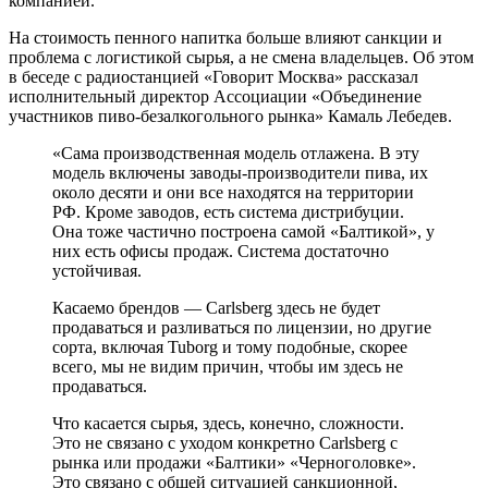
компанией.
На стоимость пенного напитка больше влияют санкции и
проблема с логистикой сырья, а не смена владельцев. Об этом
в беседе с радиостанцией «Говорит Москва» рассказал
исполнительный директор Ассоциации «Объединение
участников пиво-безалкогольного рынка» Камаль Лебедев.
«Сама производственная модель отлажена. В эту
модель включены заводы-производители пива, их
около десяти и они все находятся на территории
РФ. Кроме заводов, есть система дистрибуции.
Она тоже частично построена самой «Балтикой», у
них есть офисы продаж. Система достаточно
устойчивая.
Касаемо брендов — Carlsberg здесь не будет
продаваться и разливаться по лицензии, но другие
сорта, включая Tuborg и тому подобные, скорее
всего, мы не видим причин, чтобы им здесь не
продаваться.
Что касается сырья, здесь, конечно, сложности.
Это не связано с уходом конкретно Carlsberg с
рынка или продажи «Балтики» «Черноголовке».
Это связано с общей ситуацией санкционной,