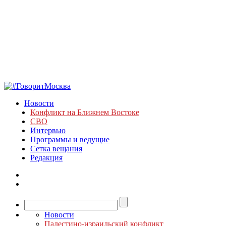
Новости
Конфликт на Ближнем Востоке
СВО
Интервью
Программы и ведущие
Сетка вещания
Редакция
Новости
Палестино-израильский конфликт