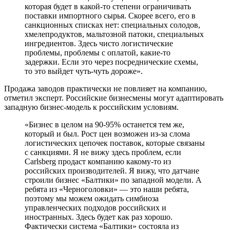
которая будет в какой-то степени ограничивать
поставки импортного сырья. Скорее всего, его в
санкционных списках нет: специальных солодов,
хмелепродуктов, мальтозной патоки, специальных
ингредиентов. Здесь чисто логистические
проблемы, проблемы с оплатой, какие-то
задержки. Если это через посреднические схемы,
то это выйдет чуть-чуть дороже».
Продажа заводов практически не повлияет на компанию,
отметил эксперт. Российские бизнесмены могут адаптировать
западную бизнес-модель к российским условиям.
«Бизнес в целом на 90-95% останется тем же,
который и был. Рост цен возможен из-за слома
логистических цепочек поставок, которые связаны
с санкциями. Я не вижу здесь проблем, если
Carlsberg продаст компанию какому-то из
российских производителей. Я вижу, что датчане
строили бизнес «Балтики» по западной модели. А
ребята из «Черноголовки» — это наши ребята,
поэтому мы можем ожидать симбиоза
управленческих подходов российских и
иностранных. Здесь будет как раз хорошо.
Фактически система «Балтики» состояла из