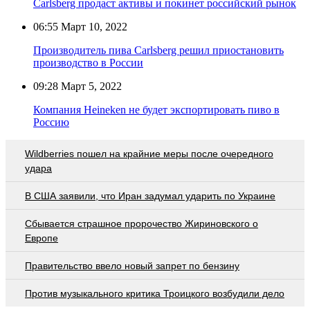
Carlsberg продаст активы и покинет российский рынок
06:55
Март 10, 2022
Производитель пива Carlsberg решил приостановить
производство в России
09:28
Март 5, 2022
Компания Heineken не будет экспортировать пиво в
Россию
Wildberries пошел на крайние меры после очередного
удара
В США заявили, что Иран задумал ударить по Украине
Сбывается страшное пророчество Жириновского о
Европе
Правительство ввело новый запрет по бензину
Против музыкального критика Троицкого возбудили дело