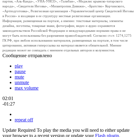
партия, «Аль-Каида», «УНА-УНСО», «Талибан», «Меджлис крымско-татарского
народа», «Свидетели Иеговы», «Мизантропик Дивижн», «Братство» Корчинского,
«Артподготовка», Религиозная организация «Управленческий центр Свидетелей Иеговы
в России» и входящие в ее структуру местные религиозные организации.
Информация, размещенная на портале, а именно: текстовые материалы, элементы
дизайна, логотипы, товарные знаки, фотографии, видео и аудио охраняются
законодательством Российской Федерации и международными нормами права и не
могут быть использованы без разрешения правообладателей. Согласно ст.ст. 1274,1275
ГК РФ, при любом использовании материалов, размещенных на портале, в том числе
цитировании, активная гиперссылка на материал является обязательной. Мнение
редакции может не совпадать с мнением отдельных авторов и колумнистов.
Сообщение отправлено
play
pause
mute
unmute
max volume
02:01
-01:27
repeat off
Update Required
To play the media you will need to either update
your browser to a recent version or update your
Flash plugin
.