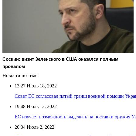
Соскин: визит Зеленского в США оказался полным
провалом
Новости по теме
13:27
Июль 18, 2022
Совет ЕС согласовал пятый транш военной помощи Укра
19:48
Июль 12, 2022
ЕС изучает возможность выделить на поставки оружия У
20:04
Июль 2, 2022