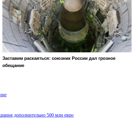
Заставим раскаяться: союзник России дал грозное
обещание
ине
краине дополнительно 500 млн евро