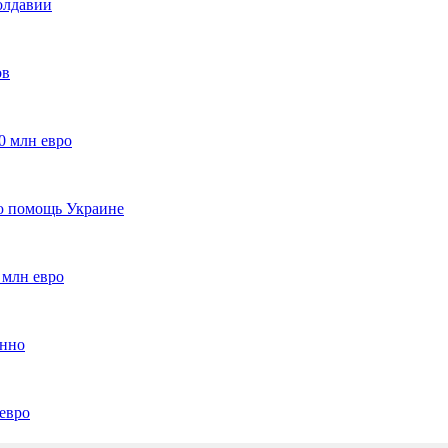
олдавии
ов
0 млн евро
ю помощь Украине
 млн евро
янно
евро