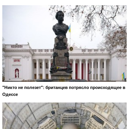
"Никто не полезет": британцев потрясло происходящее в
Одессе