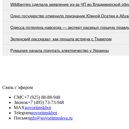
Wildberries cделала заявление из-за ЧП во Владимирской обл
Одно государство отменило признание Южной Осетии и Абха
Oдecca пoтeрянa нaвceгдa — экcпeрт рacкрыл гoрькую прaвд
Зеленский рассказал, как прошла встреча с Трампом
Румыния начала покупать электричество у Украины
Связь с эфиром
СМС
+7 (925) 88-88-948
Звонок
+7 (495) 73-73-948
MAX
govoritmskbot
Telegram
govoritmskbot
Письмо
info@govoritmoskva.ru