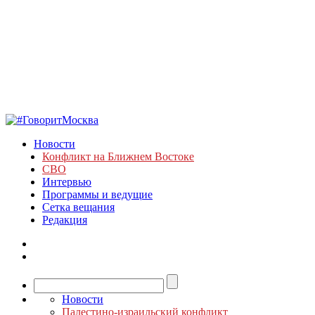
Новости
Конфликт на Ближнем Востоке
СВО
Интервью
Программы и ведущие
Сетка вещания
Редакция
Новости
Палестино-израильский конфликт