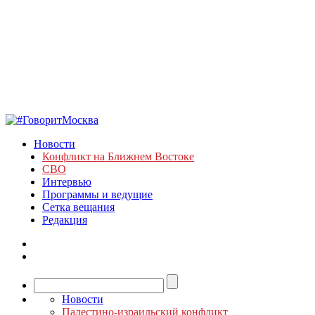
Новости
Конфликт на Ближнем Востоке
СВО
Интервью
Программы и ведущие
Сетка вещания
Редакция
Новости
Палестино-израильский конфликт