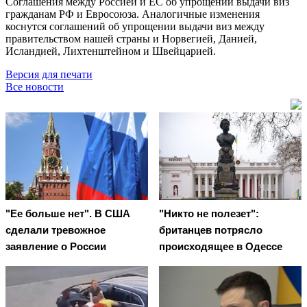
Соглашения между Россией и ЕС об упрощении выдачи виз
гражданам РФ и Евросоюза. Аналогичные изменения
коснутся соглашений об упрощении выдачи виз между
правительством нашей страны и Норвегией, Данией,
Исландией, Лихтенштейном и Швейцарией.
Версия для печати
Все новости
"Ее больше нет". В США
"Никто не полезет":
сделали тревожное
британцев потрясло
заявление о России
происходящее в Одессе