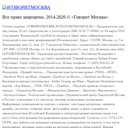
Все права защищены. 2014-2026 © «Говорит Москва»
Сетевое издание «ГОВОРИТМОСКВА.РУ/GOVORITMOSKVA.RU». Предназначено для
лиц старше 16 лет. Свидетельство о регистрации СМИ Эл № 77-64961 от 04 марта 2016
года выдано Федеральной службой по надзору в сфере связи, информационных
технологий и массовых коммуникаций (Роскомнадзор). Адрес: 123298, Москва, ул. 3-я
Хорошевская, дом 12, пом. 22. Учредитель Общество с ограниченной ответственностью
«РУ ФМ» (123298 Москва, ул. 3-я Хорошевская, дом 12, пом. 22). Доменное имя сайта
GOVORITMOSKVA.RU. Территория распространения – Российская Федерация и
зарубежные страны. Языки: русский и английский. Главный редактор Бабаян Роман
Георгиевич. Email: info@govoritmoskva.ru. Номер телефона: +7 (495) 950-62-26
*Экстремистские и террористические организации, запрещенные в Российской
Федерации: «Правый сектор», «Украинская повстанческая армия» (УПА), «ИГИЛ»,
«Джабхат Фатх аш-Шам» (бывшая «Джабхат ан-Нусра», «Джебхат ан-Нусра»),
Коалиция исламских группировок «Хайят Тахрир аш-Шам», Национал-Большевистская
партия, «Аль-Каида», «УНА-УНСО», «Талибан», «Меджлис крымско-татарского
народа», «Свидетели Иеговы», «Мизантропик Дивижн», «Братство» Корчинского,
«Артподготовка», Религиозная организация «Управленческий центр Свидетелей Иеговы
в России» и входящие в ее структуру местные религиозные организации.
Информация, размещенная на портале, а именно: текстовые материалы, элементы
дизайна, логотипы, товарные знаки, фотографии, видео и аудио охраняются
законодательством Российской Федерации и международными нормами права и не
могут быть использованы без разрешения правообладателей. Согласно ст.ст. 1274,1275
ГК РФ, при любом использовании материалов, размещенных на портале, в том числе
цитировании, активная гиперссылка на материал является обязательной. Мнение