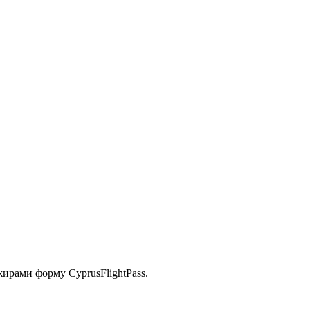
ирами форму CyprusFlightPass.