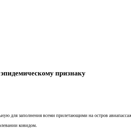
 эпидемическому признаку
ьную для заполнения всеми прилетающими на остров авиапассаж
олевании ковидом.