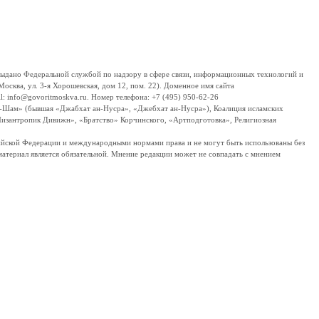
дано Федеральной службой по надзору в сфере связи, информационных технологий и
сква, ул. 3-я Хорошевская, дом 12, пом. 22). Доменное имя сайта
 info@govoritmoskva.ru. Номер телефона: +7 (495) 950-62-26
ш-Шам» (бывшая «Джабхат ан-Нусра», «Джебхат ан-Нусра»), Коалиция исламских
изантропик Дивижн», «Братство» Корчинского, «Артподготовка», Религиозная
ссийской Федерации и международными нормами права и не могут быть использованы без
материал является обязательной. Мнение редакции может не совпадать с мнением