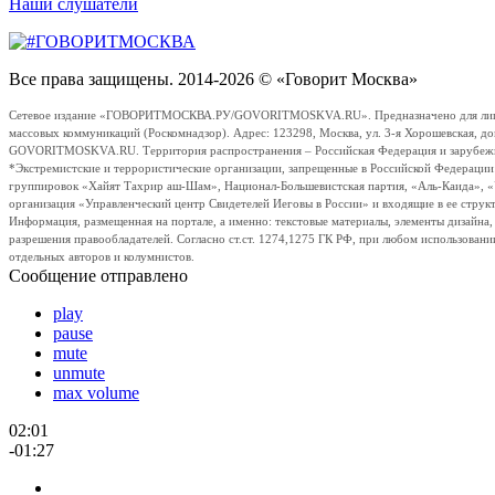
Наши слушатели
Все права защищены. 2014-2026 © «Говорит Москва»
Сетевое издание «ГОВОРИТМОСКВА.РУ/GOVORITMOSKVA.RU». Предназначено для лиц стар
массовых коммуникаций (Роскомнадзор). Адрес: 123298, Москва, ул. 3-я Хорошевская, д
GOVORITMOSKVA.RU. Территория распространения – Российская Федерация и зарубежные с
*Экстремистские и террористические организации, запрещенные в Российской Федераци
группировок «Хайят Тахрир аш-Шам», Национал-Большевистская партия, «Аль-Каида», 
организация «Управленческий центр Свидетелей Иеговы в России» и входящие в ее струк
Информация, размещенная на портале, а именно: текстовые материалы, элементы дизайна
разрешения правообладателей. Согласно ст.ст. 1274,1275 ГК РФ, при любом использовани
отдельных авторов и колумнистов.
Сообщение отправлено
play
pause
mute
unmute
max volume
02:01
-01:27