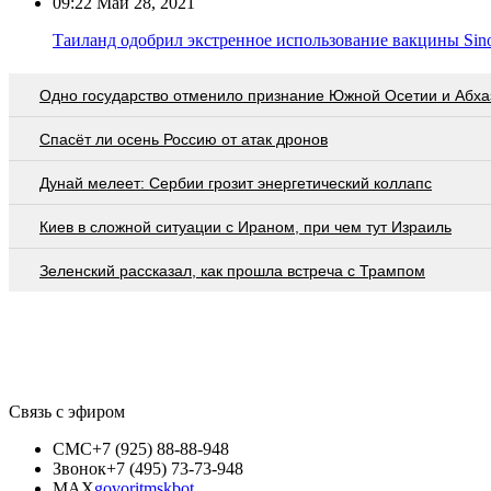
09:22
Май 28, 2021
Таиланд одобрил экстренное использование вакцины Sin
Одно государство отменило признание Южной Осетии и Абха
Спасёт ли осень Россию от атак дронов
Дунай мелеет: Сербии грозит энергетический коллапс
Киев в сложной ситуации с Ираном, при чем тут Израиль
Зеленский рассказал, как прошла встреча с Трампом
Связь с эфиром
СМС
+7 (925) 88-88-948
Звонок
+7 (495) 73-73-948
MAX
govoritmskbot