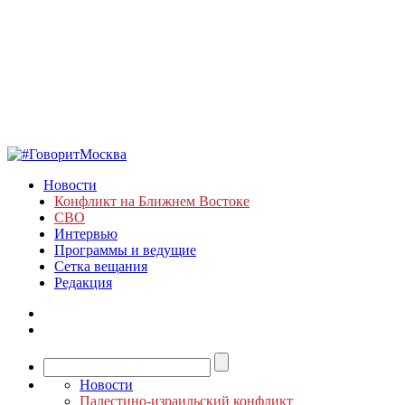
Новости
Конфликт на Ближнем Востоке
СВО
Интервью
Программы и ведущие
Сетка вещания
Редакция
Новости
Палестино-израильский конфликт