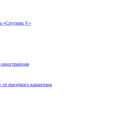
ны «Спутник V»
м иностранцам
 от въездного карантина