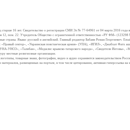
ше 16 лет. Свидетельство о регистрации СМИ Эл № 77-64961 от 04 марта 2016 года вы
ом 12, пом. 22. Учредитель Общество с ограниченной ответственностью «РУ ФМ» (123298 Мо
траны. Языки: русский и английский. Главный редактор Бабаян Роман Георгиевич. Email:
и: «Правый сектор», «Украинская повстанческая армия» (УПА), «ИГИЛ», «Джабхат Фатх а
«УНА-УНСО», «Талибан», «Меджлис крымско-татарского народа», «Свидетели Иеговы», «М
туру местные религиозные организации.
, логотипы, товарные знаки, фотографии, видео и аудио охраняются законодательством Ро
и материалов, размещенных на портале, в том числе цитировании, активная гиперссылка на 