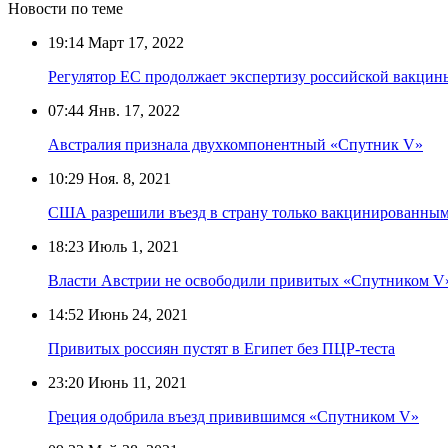
Новости по теме
19:14
Март 17, 2022
Регулятор ЕС продолжает экспертизу российской вакци
07:44
Янв. 17, 2022
Австралия признала двухкомпонентный «Спутник V»
10:29
Ноя. 8, 2021
США разрешили въезд в страну только вакцинированны
18:23
Июль 1, 2021
Власти Австрии не освободили привитых «Спутником V»
14:52
Июнь 24, 2021
Привитых россиян пустят в Египет без ПЦР-теста
23:20
Июнь 11, 2021
Греция одобрила въезд привившимся «Спутником V»