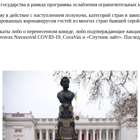
 государства в рамках программы ослабления ограничительных м
у в действие с наступлением полуночи, категорий стран в зави
цированных коронавирусом гостей из многих стран бывшей серой
каты либо о перенесенном ковиде, либо подтверждающие вакцина
 Novavax Nuvaxovid COVID-19, CovaVax и «Спутник лайт». После