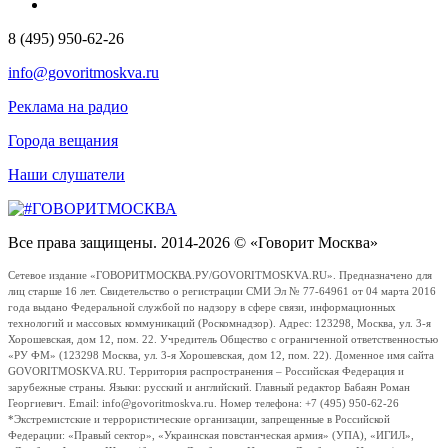
8 (495) 950-62-26
info@govoritmoskva.ru
Реклама на радио
Города вещания
Наши слушатели
Все права защищены. 2014-2026 © «Говорит Москва»
Сетевое издание «ГОВОРИТМОСКВА.РУ/GOVORITMOSKVA.RU». Предназначено для
лиц старше 16 лет. Свидетельство о регистрации СМИ Эл № 77-64961 от 04 марта 2016
года выдано Федеральной службой по надзору в сфере связи, информационных
технологий и массовых коммуникаций (Роскомнадзор). Адрес: 123298, Москва, ул. 3-я
Хорошевская, дом 12, пом. 22. Учредитель Общество с ограниченной ответственностью
«РУ ФМ» (123298 Москва, ул. 3-я Хорошевская, дом 12, пом. 22). Доменное имя сайта
GOVORITMOSKVA.RU. Территория распространения – Российская Федерация и
зарубежные страны. Языки: русский и английский. Главный редактор Бабаян Роман
Георгиевич. Email: info@govoritmoskva.ru. Номер телефона: +7 (495) 950-62-26
*Экстремистские и террористические организации, запрещенные в Российской
Федерации: «Правый сектор», «Украинская повстанческая армия» (УПА), «ИГИЛ»,