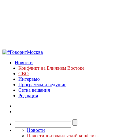
Новости
Конфликт на Ближнем Востоке
СВО
Интервью
Программы и ведущие
Сетка вещания
Редакция
Новости
Палестино-израильский конфликт