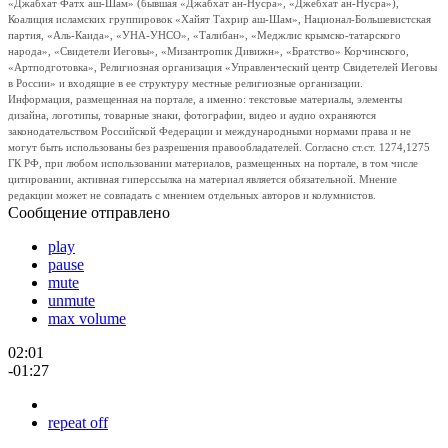
«Джабхат Фатх аш-Шам» (бывшая «Джабхат ан-Нусра», «Джебхат ан-Нусра»),
Коалиция исламских группировок «Хайят Тахрир аш-Шам», Национал-Большевистская
партия, «Аль-Каида», «УНА-УНСО», «Талибан», «Меджлис крымско-татарского
народа», «Свидетели Иеговы», «Мизантропик Дивижн», «Братство» Корчинского,
«Артподготовка», Религиозная организация «Управленческий центр Свидетелей Иеговы
в России» и входящие в ее структуру местные религиозные организации.
Информация, размещенная на портале, а именно: текстовые материалы, элементы
дизайна, логотипы, товарные знаки, фотографии, видео и аудио охраняются
законодательством Российской Федерации и международными нормами права и не
могут быть использованы без разрешения правообладателей. Согласно ст.ст. 1274,1275
ГК РФ, при любом использовании материалов, размещенных на портале, в том числе
цитировании, активная гиперссылка на материал является обязательной. Мнение
редакции может не совпадать с мнением отдельных авторов и колумнистов.
Сообщение отправлено
play
pause
mute
unmute
max volume
02:01
-01:27
repeat off