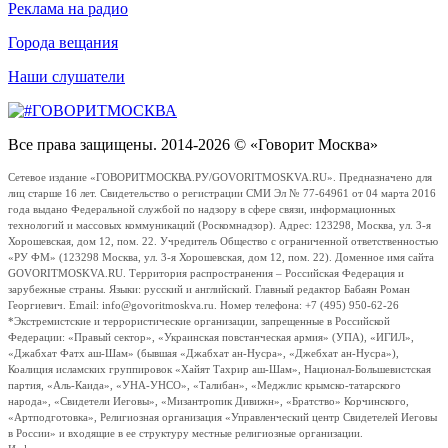
Реклама на радио
Города вещания
Наши слушатели
Все права защищены. 2014-2026 © «Говорит Москва»
Сетевое издание «ГОВОРИТМОСКВА.РУ/GOVORITMOSKVA.RU». Предназначено для
лиц старше 16 лет. Свидетельство о регистрации СМИ Эл № 77-64961 от 04 марта 2016
года выдано Федеральной службой по надзору в сфере связи, информационных
технологий и массовых коммуникаций (Роскомнадзор). Адрес: 123298, Москва, ул. 3-я
Хорошевская, дом 12, пом. 22. Учредитель Общество с ограниченной ответственностью
«РУ ФМ» (123298 Москва, ул. 3-я Хорошевская, дом 12, пом. 22). Доменное имя сайта
GOVORITMOSKVA.RU. Территория распространения – Российская Федерация и
зарубежные страны. Языки: русский и английский. Главный редактор Бабаян Роман
Георгиевич. Email: info@govoritmoskva.ru. Номер телефона: +7 (495) 950-62-26
*Экстремистские и террористические организации, запрещенные в Российской
Федерации: «Правый сектор», «Украинская повстанческая армия» (УПА), «ИГИЛ»,
«Джабхат Фатх аш-Шам» (бывшая «Джабхат ан-Нусра», «Джебхат ан-Нусра»),
Коалиция исламских группировок «Хайят Тахрир аш-Шам», Национал-Большевистская
партия, «Аль-Каида», «УНА-УНСО», «Талибан», «Меджлис крымско-татарского
народа», «Свидетели Иеговы», «Мизантропик Дивижн», «Братство» Корчинского,
«Артподготовка», Религиозная организация «Управленческий центр Свидетелей Иеговы
в России» и входящие в ее структуру местные религиозные организации.