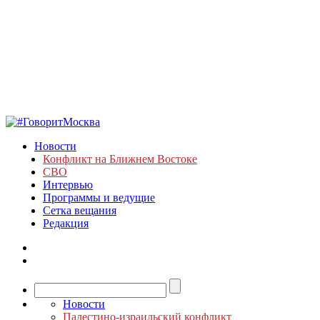
Новости
Конфликт на Ближнем Востоке
СВО
Интервью
Программы и ведущие
Сетка вещания
Редакция
Новости
Палестино-израильский конфликт