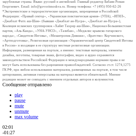
зарубежные страны. Языки: русский и английский. Главный редактор Бабаян Роман
Георгиевич. Email: info@govoritmoskva.ru. Номер телефона: +7 (495) 950-62-26
*Экстремистские и террористические организации, запрещенные в Российской
Федерации: «Правый сектор», «Украинская повстанческая армия» (УПА), «ИГИЛ»,
«Джабхат Фатх аш-Шам» (бывшая «Джабхат ан-Нусра», «Джебхат ан-Нусра»),
Коалиция исламских группировок «Хайят Тахрир аш-Шам», Национал-Большевистская
партия, «Аль-Каида», «УНА-УНСО», «Талибан», «Меджлис крымско-татарского
народа», «Свидетели Иеговы», «Мизантропик Дивижн», «Братство» Корчинского,
«Артподготовка», Религиозная организация «Управленческий центр Свидетелей Иеговы
в России» и входящие в ее структуру местные религиозные организации.
Информация, размещенная на портале, а именно: текстовые материалы, элементы
дизайна, логотипы, товарные знаки, фотографии, видео и аудио охраняются
законодательством Российской Федерации и международными нормами права и не
могут быть использованы без разрешения правообладателей. Согласно ст.ст. 1274,1275
ГК РФ, при любом использовании материалов, размещенных на портале, в том числе
цитировании, активная гиперссылка на материал является обязательной. Мнение
редакции может не совпадать с мнением отдельных авторов и колумнистов.
Сообщение отправлено
play
pause
mute
unmute
max volume
02:01
-01:27