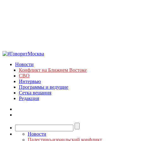
Новости
Конфликт на Ближнем Востоке
СВО
Интервью
Программы и ведущие
Сетка вещания
Редакция
Новости
Палестино-израильский конфликт