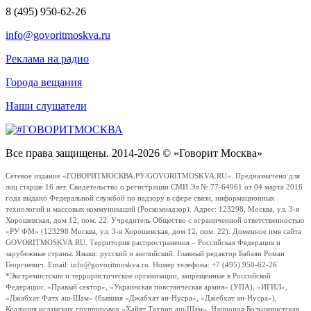
8 (495) 950-62-26
info@govoritmoskva.ru
Реклама на радио
Города вещания
Наши слушатели
Все права защищены. 2014-2026 © «Говорит Москва»
Сетевое издание «ГОВОРИТМОСКВА.РУ/GOVORITMOSKVA.RU». Предназначено для
лиц старше 16 лет. Свидетельство о регистрации СМИ Эл № 77-64961 от 04 марта 2016
года выдано Федеральной службой по надзору в сфере связи, информационных
технологий и массовых коммуникаций (Роскомнадзор). Адрес: 123298, Москва, ул. 3-я
Хорошевская, дом 12, пом. 22. Учредитель Общество с ограниченной ответственностью
«РУ ФМ» (123298 Москва, ул. 3-я Хорошевская, дом 12, пом. 22). Доменное имя сайта
GOVORITMOSKVA.RU. Территория распространения – Российская Федерация и
зарубежные страны. Языки: русский и английский. Главный редактор Бабаян Роман
Георгиевич. Email: info@govoritmoskva.ru. Номер телефона: +7 (495) 950-62-26
*Экстремистские и террористические организации, запрещенные в Российской
Федерации: «Правый сектор», «Украинская повстанческая армия» (УПА), «ИГИЛ»,
«Джабхат Фатх аш-Шам» (бывшая «Джабхат ан-Нусра», «Джебхат ан-Нусра»),
Коалиция исламских группировок «Хайят Тахрир аш-Шам», Национал-Большевистская