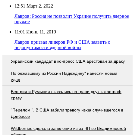
12:51
Март 2, 2022
Лавров: Россия не позволит Украине получить ядерное
оружие
11:01
Июнь 11, 2019
Лавров призвал лидеров РФ и США заявить о
недопустимости ядерной войны
Украинский кандидат в конгресс США арестован за драку
По бежавшему из России Надеждину* нанесли новый
удар
Венгрия и Румыния оказались на грани двух катастроф
сразу
"Перелом ". В США забили тревогу из-за случившегося в
Донбассе
Wildberries cделала заявление из-за ЧП во Владимирской
области