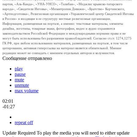
партия, «Аль-Каида», «УНА-УНСО», «Талибан», «Меджлис крымско-татарского
народа», «Свидетели Иеговы», «Мизантропик Дивижн», «Братство» Корчинского,
«Артподготовка», Религиозная организация «Управленческий центр Свидетелей Иеговы
в России» и входящие в ее структуру местные религиозные организации.
Информация, размещенная на портале, а именно: текстовые материалы, элементы
дизайна, логотипы, товарные знаки, фотографии, видео и аудио охраняются
законодательством Российской Федерации и международными нормами права и не
могут быть использованы без разрешения правообладателей. Согласно ст.ст. 1274,1275
ГК РФ, при любом использовании материалов, размещенных на портале, в том числе
цитировании, активная гиперссылка на материал является обязательной. Мнение
редакции может не совпадать с мнением отдельных авторов и колумнистов.
Сообщение отправлено
play
pause
mute
unmute
max volume
02:01
-01:27
repeat off
Update Required
To play the media you will need to either update