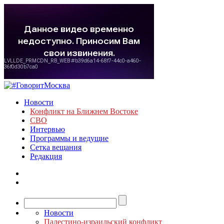
Новости
Конфликт на Ближнем Востоке
СВО
Интервью
Программы и ведущие
Сетка вещания
Редакция
Новости
Палестино-израильский конфликт