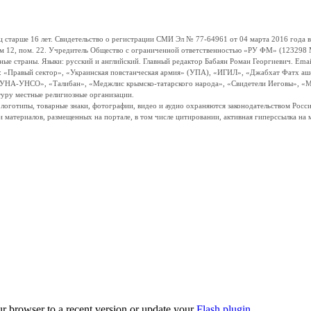
ше 16 лет. Свидетельство о регистрации СМИ Эл № 77-64961 от 04 марта 2016 года вы
ом 12, пом. 22. Учредитель Общество с ограниченной ответственностью «РУ ФМ» (123298 Мо
траны. Языки: русский и английский. Главный редактор Бабаян Роман Георгиевич. Email:
и: «Правый сектор», «Украинская повстанческая армия» (УПА), «ИГИЛ», «Джабхат Фатх а
«УНА-УНСО», «Талибан», «Меджлис крымско-татарского народа», «Свидетели Иеговы», «М
туру местные религиозные организации.
, логотипы, товарные знаки, фотографии, видео и аудио охраняются законодательством Ро
и материалов, размещенных на портале, в том числе цитировании, активная гиперссылка на 
ur browser to a recent version or update your
Flash plugin
.