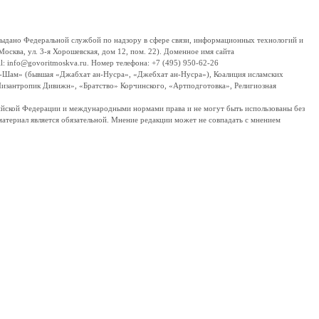
дано Федеральной службой по надзору в сфере связи, информационных технологий и
сква, ул. 3-я Хорошевская, дом 12, пом. 22). Доменное имя сайта
 info@govoritmoskva.ru. Номер телефона: +7 (495) 950-62-26
ш-Шам» (бывшая «Джабхат ан-Нусра», «Джебхат ан-Нусра»), Коалиция исламских
изантропик Дивижн», «Братство» Корчинского, «Артподготовка», Религиозная
ссийской Федерации и международными нормами права и не могут быть использованы без
материал является обязательной. Мнение редакции может не совпадать с мнением