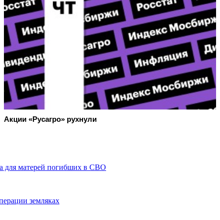
Акции «Русагро» рухнули
ца для матерей погибших в СВО
перации земляках