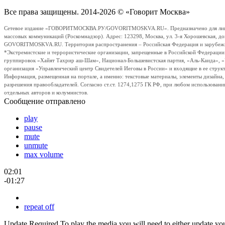
Все права защищены. 2014-2026 © «Говорит Москва»
Сетевое издание «ГОВОРИТМОСКВА.РУ/GOVORITMOSKVA.RU». Предназначено для лиц стар
массовых коммуникаций (Роскомнадзор). Адрес: 123298, Москва, ул. 3-я Хорошевская, д
GOVORITMOSKVA.RU. Территория распространения – Российская Федерация и зарубежные с
*Экстремистские и террористические организации, запрещенные в Российской Федераци
группировок «Хайят Тахрир аш-Шам», Национал-Большевистская партия, «Аль-Каида», 
организация «Управленческий центр Свидетелей Иеговы в России» и входящие в ее струк
Информация, размещенная на портале, а именно: текстовые материалы, элементы дизайна
разрешения правообладателей. Согласно ст.ст. 1274,1275 ГК РФ, при любом использовани
отдельных авторов и колумнистов.
Сообщение отправлено
play
pause
mute
unmute
max volume
02:01
-01:27
repeat off
Update Required
To play the media you will need to either update yo