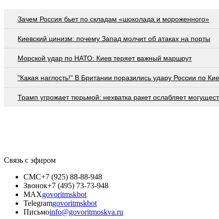
Зачем Россия бьет по складам «шоколада и мороженного»
Киевский цинизм: почему Запад молчит об атаках на порты
Морской удар по НАТО: Киев теряет важный маршрут
"Какая наглость!" В Британии поразились удару России по Ки
Трамп угрожает тюрьмой: нехватка ракет ослабляет могущес
Связь с эфиром
СМС
+7 (925) 88-88-948
Звонок
+7 (495) 73-73-948
MAX
govoritmskbot
Telegram
govoritmskbot
Письмо
info@govoritmoskva.ru