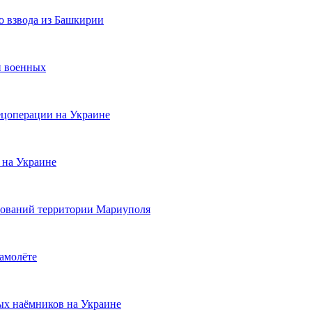
о взвода из Башкирии
и военных
ецоперации на Украине
 на Украине
рований территории Мариуполя
самолёте
х наёмников на Украине