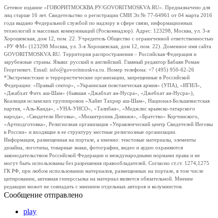
Сетевое издание «ГОВОРИТМОСКВА.РУ/GOVORITMOSKVA.RU». Предназначено для
лиц старше 16 лет. Свидетельство о регистрации СМИ Эл № 77-64961 от 04 марта 2016
года выдано Федеральной службой по надзору в сфере связи, информационных
технологий и массовых коммуникаций (Роскомнадзор). Адрес: 123298, Москва, ул. 3-я
Хорошевская, дом 12, пом. 22. Учредитель Общество с ограниченной ответственностью
«РУ ФМ» (123298 Москва, ул. 3-я Хорошевская, дом 12, пом. 22). Доменное имя сайта
GOVORITMOSKVA.RU. Территория распространения – Российская Федерация и
зарубежные страны. Языки: русский и английский. Главный редактор Бабаян Роман
Георгиевич. Email: info@govoritmoskva.ru. Номер телефона: +7 (495) 950-62-26
*Экстремистские и террористические организации, запрещенные в Российской
Федерации: «Правый сектор», «Украинская повстанческая армия» (УПА), «ИГИЛ»,
«Джабхат Фатх аш-Шам» (бывшая «Джабхат ан-Нусра», «Джебхат ан-Нусра»),
Коалиция исламских группировок «Хайят Тахрир аш-Шам», Национал-Большевистская
партия, «Аль-Каида», «УНА-УНСО», «Талибан», «Меджлис крымско-татарского
народа», «Свидетели Иеговы», «Мизантропик Дивижн», «Братство» Корчинского,
«Артподготовка», Религиозная организация «Управленческий центр Свидетелей Иеговы
в России» и входящие в ее структуру местные религиозные организации.
Информация, размещенная на портале, а именно: текстовые материалы, элементы
дизайна, логотипы, товарные знаки, фотографии, видео и аудио охраняются
законодательством Российской Федерации и международными нормами права и не
могут быть использованы без разрешения правообладателей. Согласно ст.ст. 1274,1275
ГК РФ, при любом использовании материалов, размещенных на портале, в том числе
цитировании, активная гиперссылка на материал является обязательной. Мнение
редакции может не совпадать с мнением отдельных авторов и колумнистов.
Сообщение отправлено
play