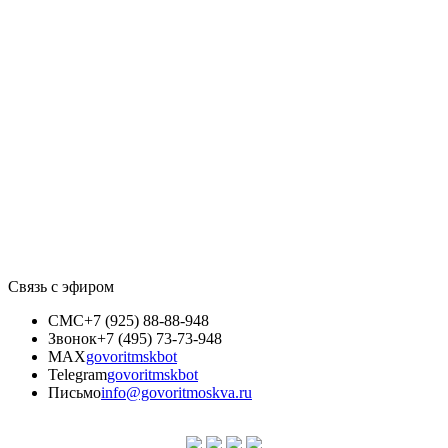
Связь с эфиром
СМС
+7 (925) 88-88-948
Звонок
+7 (495) 73-73-948
MAX
govoritmskbot
Telegram
govoritmskbot
Письмо
info@govoritmoskva.ru