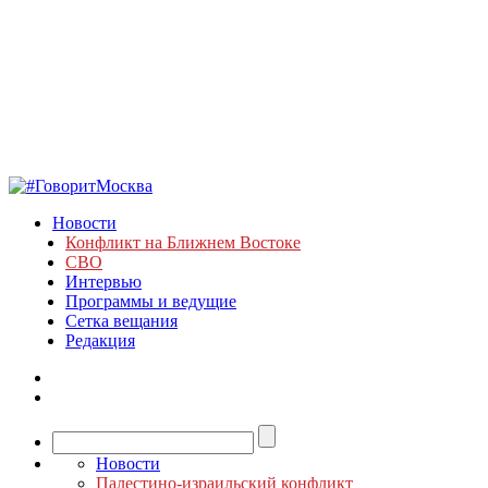
Новости
Конфликт на Ближнем Востоке
СВО
Интервью
Программы и ведущие
Сетка вещания
Редакция
Новости
Палестино-израильский конфликт