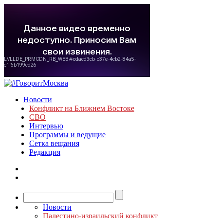
Новости
Конфликт на Ближнем Востоке
СВО
Интервью
Программы и ведущие
Сетка вещания
Редакция
Новости
Палестино-израильский конфликт