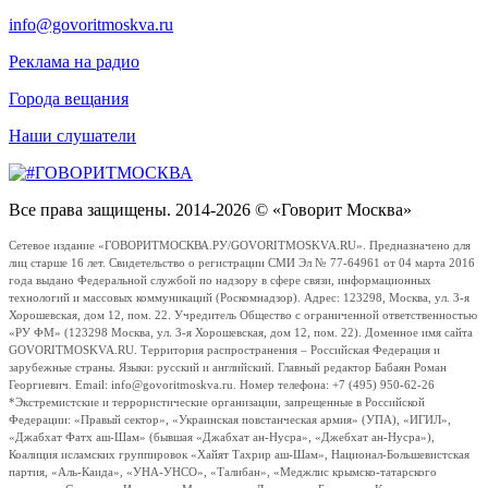
info@govoritmoskva.ru
Реклама на радио
Города вещания
Наши слушатели
Все права защищены. 2014-2026 © «Говорит Москва»
Сетевое издание «ГОВОРИТМОСКВА.РУ/GOVORITMOSKVA.RU». Предназначено для
лиц старше 16 лет. Свидетельство о регистрации СМИ Эл № 77-64961 от 04 марта 2016
года выдано Федеральной службой по надзору в сфере связи, информационных
технологий и массовых коммуникаций (Роскомнадзор). Адрес: 123298, Москва, ул. 3-я
Хорошевская, дом 12, пом. 22. Учредитель Общество с ограниченной ответственностью
«РУ ФМ» (123298 Москва, ул. 3-я Хорошевская, дом 12, пом. 22). Доменное имя сайта
GOVORITMOSKVA.RU. Территория распространения – Российская Федерация и
зарубежные страны. Языки: русский и английский. Главный редактор Бабаян Роман
Георгиевич. Email: info@govoritmoskva.ru. Номер телефона: +7 (495) 950-62-26
*Экстремистские и террористические организации, запрещенные в Российской
Федерации: «Правый сектор», «Украинская повстанческая армия» (УПА), «ИГИЛ»,
«Джабхат Фатх аш-Шам» (бывшая «Джабхат ан-Нусра», «Джебхат ан-Нусра»),
Коалиция исламских группировок «Хайят Тахрир аш-Шам», Национал-Большевистская
партия, «Аль-Каида», «УНА-УНСО», «Талибан», «Меджлис крымско-татарского