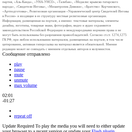
партия, «Аль-Каида», «УНА-УНСО», «Талибан», «Меджлис крымско-татарского
народа», «Свидетели Иеговы», «Мизантропик Дивижн», «Братство» Корчинского,
«Артподготовка», Религиозная организация «Управленческий центр Свидетелей Иеговы
в России» и входящие в ее структуру местные религиозные организации.
Информация, размещенная на портале, а именно: текстовые материалы, элементы
дизайна, логотипы, товарные знаки, фотографии, видео и аудио охраняются
законодательством Российской Федерации и международными нормами права и не
могут быть использованы без разрешения правообладателей. Согласно ст.ст. 1274,1275
ГК РФ, при любом использовании материалов, размещенных на портале, в том числе
цитировании, активная гиперссылка на материал является обязательной. Мнение
редакции может не совпадать с мнением отдельных авторов и колумнистов.
Сообщение отправлено
play
pause
mute
unmute
max volume
02:01
-01:27
repeat off
Update Required
To play the media you will need to either update
your browser to a recent version or update your
Flash plugin
.