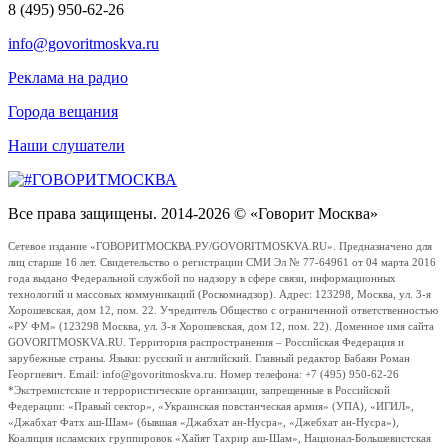
8 (495) 950-62-26
info@govoritmoskva.ru
Реклама на радио
Города вещания
Наши слушатели
Все права защищены. 2014-2026 © «Говорит Москва»
Сетевое издание «ГОВОРИТМОСКВА.РУ/GOVORITMOSKVA.RU». Предназначено для
лиц старше 16 лет. Свидетельство о регистрации СМИ Эл № 77-64961 от 04 марта 2016
года выдано Федеральной службой по надзору в сфере связи, информационных
технологий и массовых коммуникаций (Роскомнадзор). Адрес: 123298, Москва, ул. 3-я
Хорошевская, дом 12, пом. 22. Учредитель Общество с ограниченной ответственностью
«РУ ФМ» (123298 Москва, ул. 3-я Хорошевская, дом 12, пом. 22). Доменное имя сайта
GOVORITMOSKVA.RU. Территория распространения – Российская Федерация и
зарубежные страны. Языки: русский и английский. Главный редактор Бабаян Роман
Георгиевич. Email: info@govoritmoskva.ru. Номер телефона: +7 (495) 950-62-26
*Экстремистские и террористические организации, запрещенные в Российской
Федерации: «Правый сектор», «Украинская повстанческая армия» (УПА), «ИГИЛ»,
«Джабхат Фатх аш-Шам» (бывшая «Джабхат ан-Нусра», «Джебхат ан-Нусра»),
Коалиция исламских группировок «Хайят Тахрир аш-Шам», Национал-Большевистская