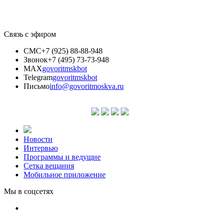
Связь с эфиром
СМС
+7 (925) 88-88-948
Звонок
+7 (495) 73-73-948
MAX
govoritmskbot
Telegram
govoritmskbot
Письмо
info@govoritmoskva.ru
Новости
Интервью
Программы и ведущие
Сетка вещания
Мобильное приложение
Мы в соцсетях