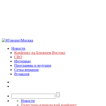
Новости
Конфликт на Ближнем Востоке
СВО
Интервью
Программы и ведущие
Сетка вещания
Редакция
Новости
Палестино-израильский конфликт