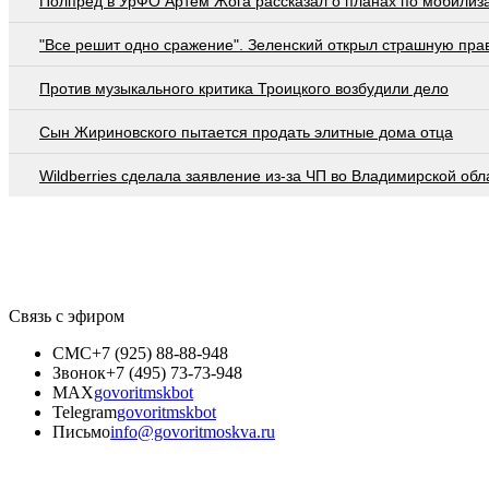
Полпред в УрФО Артем Жога рассказал о планах по мобилиз
"Все решит одно сражение". Зеленский открыл страшную пра
Против музыкального критика Троицкого возбудили дело
Сын Жириновского пытается продать элитные дома отца
Wildberries cделала заявление из-за ЧП во Владимирской обл
Связь с эфиром
СМС
+7 (925) 88-88-948
Звонок
+7 (495) 73-73-948
MAX
govoritmskbot
Telegram
govoritmskbot
Письмо
info@govoritmoskva.ru