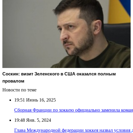
Соскин: визит Зеленского в США оказался полным
провалом
Новости по теме
19:51
Июнь 16, 2025
Сборная Франции по хоккею официально заменила коман
19:48
Янв. 5, 2024
Глава Международной федерации хоккея назвал условия д