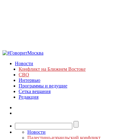
Новости
Конфликт на Ближнем Востоке
СВО
Интервью
Программы и ведущие
Сетка вещания
Редакция
Новости
Палестино-израильский конфликт