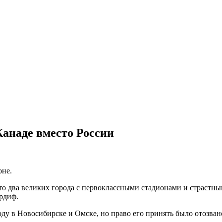
анаде вместо России
оне.
то два великих города с первоклассными стадионами и страст
рдиф.
 в Новосибирске и Омске, но право его принять было отозвано 