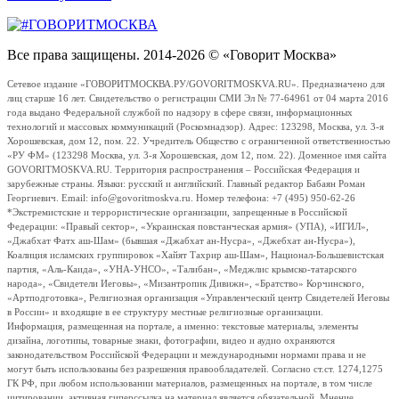
Все права защищены. 2014-2026 © «Говорит Москва»
Сетевое издание «ГОВОРИТМОСКВА.РУ/GOVORITMOSKVA.RU». Предназначено для
лиц старше 16 лет. Свидетельство о регистрации СМИ Эл № 77-64961 от 04 марта 2016
года выдано Федеральной службой по надзору в сфере связи, информационных
технологий и массовых коммуникаций (Роскомнадзор). Адрес: 123298, Москва, ул. 3-я
Хорошевская, дом 12, пом. 22. Учредитель Общество с ограниченной ответственностью
«РУ ФМ» (123298 Москва, ул. 3-я Хорошевская, дом 12, пом. 22). Доменное имя сайта
GOVORITMOSKVA.RU. Территория распространения – Российская Федерация и
зарубежные страны. Языки: русский и английский. Главный редактор Бабаян Роман
Георгиевич. Email: info@govoritmoskva.ru. Номер телефона: +7 (495) 950-62-26
*Экстремистские и террористические организации, запрещенные в Российской
Федерации: «Правый сектор», «Украинская повстанческая армия» (УПА), «ИГИЛ»,
«Джабхат Фатх аш-Шам» (бывшая «Джабхат ан-Нусра», «Джебхат ан-Нусра»),
Коалиция исламских группировок «Хайят Тахрир аш-Шам», Национал-Большевистская
партия, «Аль-Каида», «УНА-УНСО», «Талибан», «Меджлис крымско-татарского
народа», «Свидетели Иеговы», «Мизантропик Дивижн», «Братство» Корчинского,
«Артподготовка», Религиозная организация «Управленческий центр Свидетелей Иеговы
в России» и входящие в ее структуру местные религиозные организации.
Информация, размещенная на портале, а именно: текстовые материалы, элементы
дизайна, логотипы, товарные знаки, фотографии, видео и аудио охраняются
законодательством Российской Федерации и международными нормами права и не
могут быть использованы без разрешения правообладателей. Согласно ст.ст. 1274,1275
ГК РФ, при любом использовании материалов, размещенных на портале, в том числе
цитировании, активная гиперссылка на материал является обязательной. Мнение