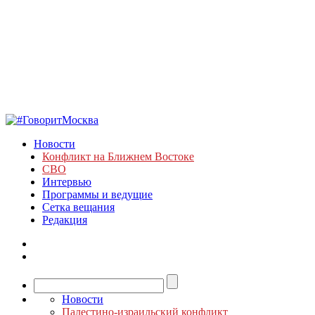
Новости
Конфликт на Ближнем Востоке
СВО
Интервью
Программы и ведущие
Сетка вещания
Редакция
Новости
Палестино-израильский конфликт