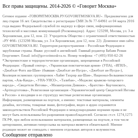
Все права защищены. 2014-2026 © «Говорит Москва»
Сетевое издание «ГОВОРИТМОСКВА.РУ/GOVORITMOSKVA.RU». Предназначено для
лиц старше 16 лет. Свидетельство о регистрации СМИ Эл № 77-64961 от 04 марта 2016
года выдано Федеральной службой по надзору в сфере связи, информационных
технологий и массовых коммуникаций (Роскомнадзор). Адрес: 123298, Москва, ул. 3-я
Хорошевская, дом 12, пом. 22. Учредитель Общество с ограниченной ответственностью
«РУ ФМ» (123298 Москва, ул. 3-я Хорошевская, дом 12, пом. 22). Доменное имя сайта
GOVORITMOSKVA.RU. Территория распространения – Российская Федерация и
зарубежные страны. Языки: русский и английский. Главный редактор Бабаян Роман
Георгиевич. Email: info@govoritmoskva.ru. Номер телефона: +7 (495) 950-62-26
*Экстремистские и террористические организации, запрещенные в Российской
Федерации: «Правый сектор», «Украинская повстанческая армия» (УПА), «ИГИЛ»,
«Джабхат Фатх аш-Шам» (бывшая «Джабхат ан-Нусра», «Джебхат ан-Нусра»),
Коалиция исламских группировок «Хайят Тахрир аш-Шам», Национал-Большевистская
партия, «Аль-Каида», «УНА-УНСО», «Талибан», «Меджлис крымско-татарского
народа», «Свидетели Иеговы», «Мизантропик Дивижн», «Братство» Корчинского,
«Артподготовка», Религиозная организация «Управленческий центр Свидетелей Иеговы
в России» и входящие в ее структуру местные религиозные организации.
Информация, размещенная на портале, а именно: текстовые материалы, элементы
дизайна, логотипы, товарные знаки, фотографии, видео и аудио охраняются
законодательством Российской Федерации и международными нормами права и не
могут быть использованы без разрешения правообладателей. Согласно ст.ст. 1274,1275
ГК РФ, при любом использовании материалов, размещенных на портале, в том числе
цитировании, активная гиперссылка на материал является обязательной. Мнение
редакции может не совпадать с мнением отдельных авторов и колумнистов.
Сообщение отправлено