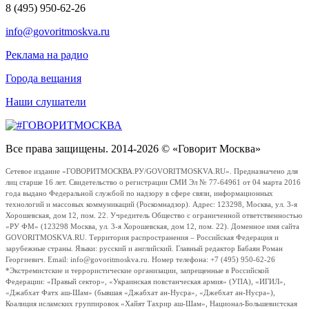
8 (495) 950-62-26
info@govoritmoskva.ru
Реклама на радио
Города вещания
Наши слушатели
Все права защищены. 2014-2026 © «Говорит Москва»
Сетевое издание «ГОВОРИТМОСКВА.РУ/GOVORITMOSKVA.RU». Предназначено для
лиц старше 16 лет. Свидетельство о регистрации СМИ Эл № 77-64961 от 04 марта 2016
года выдано Федеральной службой по надзору в сфере связи, информационных
технологий и массовых коммуникаций (Роскомнадзор). Адрес: 123298, Москва, ул. 3-я
Хорошевская, дом 12, пом. 22. Учредитель Общество с ограниченной ответственностью
«РУ ФМ» (123298 Москва, ул. 3-я Хорошевская, дом 12, пом. 22). Доменное имя сайта
GOVORITMOSKVA.RU. Территория распространения – Российская Федерация и
зарубежные страны. Языки: русский и английский. Главный редактор Бабаян Роман
Георгиевич. Email: info@govoritmoskva.ru. Номер телефона: +7 (495) 950-62-26
*Экстремистские и террористические организации, запрещенные в Российской
Федерации: «Правый сектор», «Украинская повстанческая армия» (УПА), «ИГИЛ»,
«Джабхат Фатх аш-Шам» (бывшая «Джабхат ан-Нусра», «Джебхат ан-Нусра»),
Коалиция исламских группировок «Хайят Тахрир аш-Шам», Национал-Большевистская