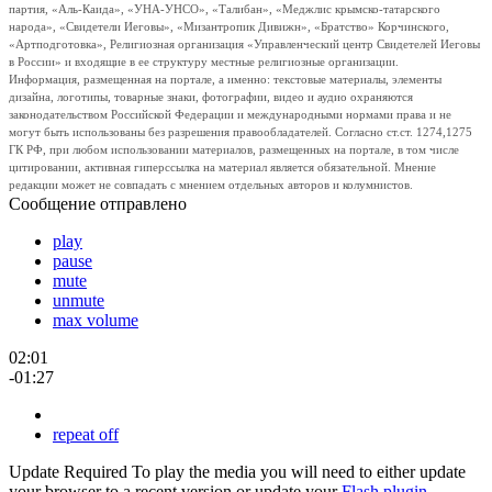
партия, «Аль-Каида», «УНА-УНСО», «Талибан», «Меджлис крымско-татарского
народа», «Свидетели Иеговы», «Мизантропик Дивижн», «Братство» Корчинского,
«Артподготовка», Религиозная организация «Управленческий центр Свидетелей Иеговы
в России» и входящие в ее структуру местные религиозные организации.
Информация, размещенная на портале, а именно: текстовые материалы, элементы
дизайна, логотипы, товарные знаки, фотографии, видео и аудио охраняются
законодательством Российской Федерации и международными нормами права и не
могут быть использованы без разрешения правообладателей. Согласно ст.ст. 1274,1275
ГК РФ, при любом использовании материалов, размещенных на портале, в том числе
цитировании, активная гиперссылка на материал является обязательной. Мнение
редакции может не совпадать с мнением отдельных авторов и колумнистов.
Сообщение отправлено
play
pause
mute
unmute
max volume
02:01
-01:27
repeat off
Update Required
To play the media you will need to either update
your browser to a recent version or update your
Flash plugin
.