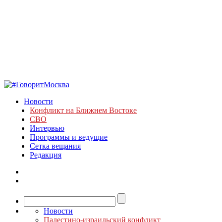
Новости
Конфликт на Ближнем Востоке
СВО
Интервью
Программы и ведущие
Сетка вещания
Редакция
Новости
Палестино-израильский конфликт