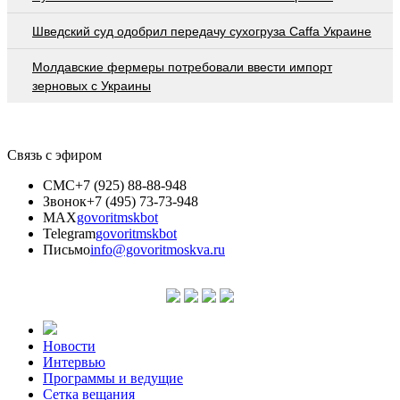
Шведский суд одобрил передачу сухогруза Caffa Украине
Молдавские фермеры потребовали ввести импорт
зерновых с Украины
Связь с эфиром
СМС
+7 (925) 88-88-948
Звонок
+7 (495) 73-73-948
MAX
govoritmskbot
Telegram
govoritmskbot
Письмо
info@govoritmoskva.ru
Новости
Интервью
Программы и ведущие
Сетка вещания