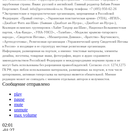
зарубежные страны. Языки: русский и английский. Главный редактор Бабаян Роман
Георгиевич. Email: info@govoritmoskva.ru. Номер телефона: +7 (495) 950-62-26
*Экстремистские и террористические организации, запрещенные в Российской
Федерации: «Правый сектор», «Украинская повстанческая армия» (УПА), «ИГИЛ»,
«Джабхат Фатх аш-Шам» (бывшая «Джабхат ан-Нусра», «Джебхат ан-Нусра»),
Коалиция исламских группировок «Хайят Тахрир аш-Шам», Национал-Большевистская
партия, «Аль-Каида», «УНА-УНСО», «Талибан», «Меджлис крымско-татарского
народа», «Свидетели Иеговы», «Мизантропик Дивижн», «Братство» Корчинского,
«Артподготовка», Религиозная организация «Управленческий центр Свидетелей Иеговы
в России» и входящие в ее структуру местные религиозные организации.
Информация, размещенная на портале, а именно: текстовые материалы, элементы
дизайна, логотипы, товарные знаки, фотографии, видео и аудио охраняются
законодательством Российской Федерации и международными нормами права и не
могут быть использованы без разрешения правообладателей. Согласно ст.ст. 1274,1275
ГК РФ, при любом использовании материалов, размещенных на портале, в том числе
цитировании, активная гиперссылка на материал является обязательной. Мнение
редакции может не совпадать с мнением отдельных авторов и колумнистов.
Сообщение отправлено
play
pause
mute
unmute
max volume
02:01
-01:27