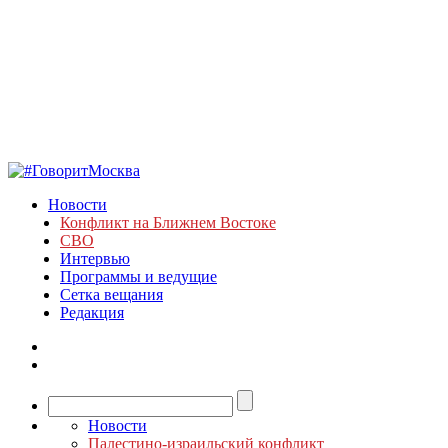
Новости
Конфликт на Ближнем Востоке
СВО
Интервью
Программы и ведущие
Сетка вещания
Редакция
Новости
Палестино-израильский конфликт