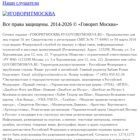
Наши слушатели
Все права защищены. 2014-2026 © «Говорит Москва»
Сетевое издание «ГОВОРИТМОСКВА.РУ/GOVORITMOSKVA.RU». Предназначено для
лиц старше 16 лет. Свидетельство о регистрации СМИ Эл № 77-64961 от 04 марта 2016
года выдано Федеральной службой по надзору в сфере связи, информационных
технологий и массовых коммуникаций (Роскомнадзор). Адрес: 123298, Москва, ул. 3-я
Хорошевская, дом 12, пом. 22. Учредитель Общество с ограниченной ответственностью
«РУ ФМ» (123298 Москва, ул. 3-я Хорошевская, дом 12, пом. 22). Доменное имя сайта
GOVORITMOSKVA.RU. Территория распространения – Российская Федерация и
зарубежные страны. Языки: русский и английский. Главный редактор Бабаян Роман
Георгиевич. Email: info@govoritmoskva.ru. Номер телефона: +7 (495) 950-62-26
*Экстремистские и террористические организации, запрещенные в Российской
Федерации: «Правый сектор», «Украинская повстанческая армия» (УПА), «ИГИЛ»,
«Джабхат Фатх аш-Шам» (бывшая «Джабхат ан-Нусра», «Джебхат ан-Нусра»),
Коалиция исламских группировок «Хайят Тахрир аш-Шам», Национал-Большевистская
партия, «Аль-Каида», «УНА-УНСО», «Талибан», «Меджлис крымско-татарского
народа», «Свидетели Иеговы», «Мизантропик Дивижн», «Братство» Корчинского,
«Артподготовка», Религиозная организация «Управленческий центр Свидетелей Иеговы
в России» и входящие в ее структуру местные религиозные организации.
Информация, размещенная на портале, а именно: текстовые материалы, элементы
дизайна, логотипы, товарные знаки, фотографии, видео и аудио охраняются
законодательством Российской Федерации и международными нормами права и не
могут быть использованы без разрешения правообладателей. Согласно ст.ст. 1274,1275
ГК РФ, при любом использовании материалов, размещенных на портале, в том числе