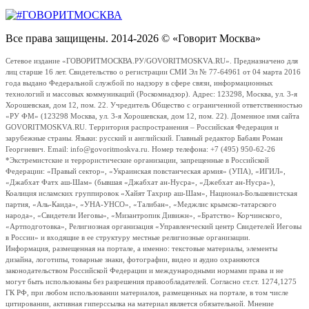
Все права защищены. 2014-2026 © «Говорит Москва»
Сетевое издание «ГОВОРИТМОСКВА.РУ/GOVORITMOSKVA.RU». Предназначено для
лиц старше 16 лет. Свидетельство о регистрации СМИ Эл № 77-64961 от 04 марта 2016
года выдано Федеральной службой по надзору в сфере связи, информационных
технологий и массовых коммуникаций (Роскомнадзор). Адрес: 123298, Москва, ул. 3-я
Хорошевская, дом 12, пом. 22. Учредитель Общество с ограниченной ответственностью
«РУ ФМ» (123298 Москва, ул. 3-я Хорошевская, дом 12, пом. 22). Доменное имя сайта
GOVORITMOSKVA.RU. Территория распространения – Российская Федерация и
зарубежные страны. Языки: русский и английский. Главный редактор Бабаян Роман
Георгиевич. Email: info@govoritmoskva.ru. Номер телефона: +7 (495) 950-62-26
*Экстремистские и террористические организации, запрещенные в Российской
Федерации: «Правый сектор», «Украинская повстанческая армия» (УПА), «ИГИЛ»,
«Джабхат Фатх аш-Шам» (бывшая «Джабхат ан-Нусра», «Джебхат ан-Нусра»),
Коалиция исламских группировок «Хайят Тахрир аш-Шам», Национал-Большевистская
партия, «Аль-Каида», «УНА-УНСО», «Талибан», «Меджлис крымско-татарского
народа», «Свидетели Иеговы», «Мизантропик Дивижн», «Братство» Корчинского,
«Артподготовка», Религиозная организация «Управленческий центр Свидетелей Иеговы
в России» и входящие в ее структуру местные религиозные организации.
Информация, размещенная на портале, а именно: текстовые материалы, элементы
дизайна, логотипы, товарные знаки, фотографии, видео и аудио охраняются
законодательством Российской Федерации и международными нормами права и не
могут быть использованы без разрешения правообладателей. Согласно ст.ст. 1274,1275
ГК РФ, при любом использовании материалов, размещенных на портале, в том числе
цитировании, активная гиперссылка на материал является обязательной. Мнение