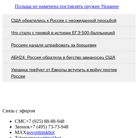
Польша не намерена поставлять оружие Украине
США обратились к России с неожиданной просьбой
Что стало с первой в истории ЕГЭ 500-балльницей
Россиян начали штрафовать за борщевик
АБН24: Россия обратила в бегство авианосец США
Украина требует от Европы вступить в войну против
России
Связь с эфиром
СМС
+7 (925) 88-88-948
Звонок
+7 (495) 73-73-948
MAX
govoritmskbot
Telegram
govoritmskbot