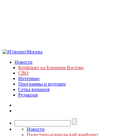
Новости
Конфликт на Ближнем Востоке
СВО
Интервью
Программы и ведущие
Сетка вещания
Редакция
Новости
Палестино-израильский конфликт