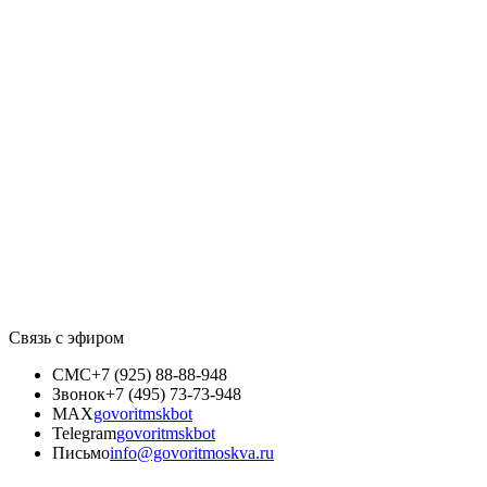
Связь с эфиром
СМС
+7 (925) 88-88-948
Звонок
+7 (495) 73-73-948
MAX
govoritmskbot
Telegram
govoritmskbot
Письмо
info@govoritmoskva.ru