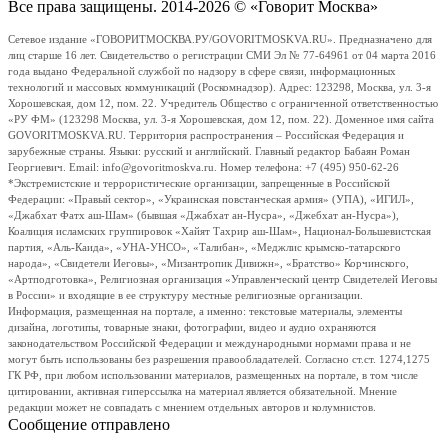
Все права защищены. 2014-2026 © «Говорит Москва»
Сетевое издание «ГОВОРИТМОСКВА.РУ/GOVORITMOSKVA.RU». Предназначено для
лиц старше 16 лет. Свидетельство о регистрации СМИ Эл № 77-64961 от 04 марта 2016
года выдано Федеральной службой по надзору в сфере связи, информационных
технологий и массовых коммуникаций (Роскомнадзор). Адрес: 123298, Москва, ул. 3-я
Хорошевская, дом 12, пом. 22. Учредитель Общество с ограниченной ответственностью
«РУ ФМ» (123298 Москва, ул. 3-я Хорошевская, дом 12, пом. 22). Доменное имя сайта
GOVORITMOSKVA.RU. Территория распространения – Российская Федерация и
зарубежные страны. Языки: русский и английский. Главный редактор Бабаян Роман
Георгиевич. Email: info@govoritmoskva.ru. Номер телефона: +7 (495) 950-62-26
*Экстремистские и террористические организации, запрещенные в Российской
Федерации: «Правый сектор», «Украинская повстанческая армия» (УПА), «ИГИЛ»,
«Джабхат Фатх аш-Шам» (бывшая «Джабхат ан-Нусра», «Джебхат ан-Нусра»),
Коалиция исламских группировок «Хайят Тахрир аш-Шам», Национал-Большевистская
партия, «Аль-Каида», «УНА-УНСО», «Талибан», «Меджлис крымско-татарского
народа», «Свидетели Иеговы», «Мизантропик Дивижн», «Братство» Корчинского,
«Артподготовка», Религиозная организация «Управленческий центр Свидетелей Иеговы
в России» и входящие в ее структуру местные религиозные организации.
Информация, размещенная на портале, а именно: текстовые материалы, элементы
дизайна, логотипы, товарные знаки, фотографии, видео и аудио охраняются
законодательством Российской Федерации и международными нормами права и не
могут быть использованы без разрешения правообладателей. Согласно ст.ст. 1274,1275
ГК РФ, при любом использовании материалов, размещенных на портале, в том числе
цитировании, активная гиперссылка на материал является обязательной. Мнение
редакции может не совпадать с мнением отдельных авторов и колумнистов.
Сообщение отправлено