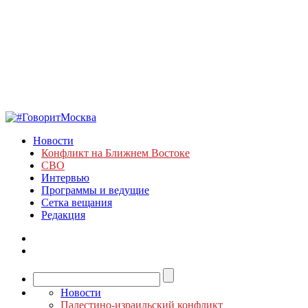
Новости
Конфликт на Ближнем Востоке
СВО
Интервью
Программы и ведущие
Сетка вещания
Редакция
Новости
Палестино-израильский конфликт