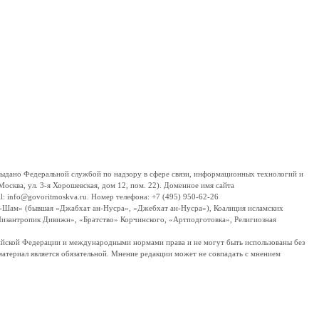
дано Федеральной службой по надзору в сфере связи, информационных технологий и
сква, ул. 3-я Хорошевская, дом 12, пом. 22). Доменное имя сайта
 info@govoritmoskva.ru. Номер телефона: +7 (495) 950-62-26
ш-Шам» (бывшая «Джабхат ан-Нусра», «Джебхат ан-Нусра»), Коалиция исламских
изантропик Дивижн», «Братство» Корчинского, «Артподготовка», Религиозная
ссийской Федерации и международными нормами права и не могут быть использованы без
материал является обязательной. Мнение редакции может не совпадать с мнением