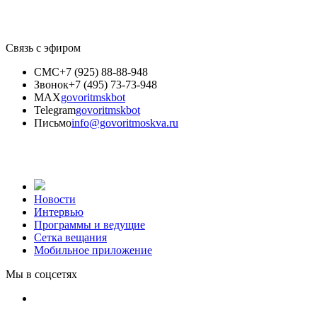
Связь с эфиром
СМС
+7 (925) 88-88-948
Звонок
+7 (495) 73-73-948
MAX
govoritmskbot
Telegram
govoritmskbot
Письмо
info@govoritmoskva.ru
Новости
Интервью
Программы и ведущие
Сетка вещания
Мобильное приложение
Мы в соцсетях