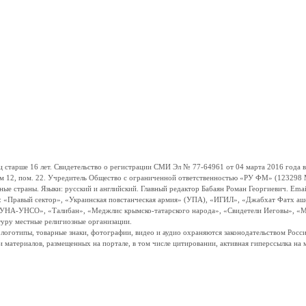
ше 16 лет. Свидетельство о регистрации СМИ Эл № 77-64961 от 04 марта 2016 года вы
ом 12, пом. 22. Учредитель Общество с ограниченной ответственностью «РУ ФМ» (123298 Мо
траны. Языки: русский и английский. Главный редактор Бабаян Роман Георгиевич. Email:
и: «Правый сектор», «Украинская повстанческая армия» (УПА), «ИГИЛ», «Джабхат Фатх а
«УНА-УНСО», «Талибан», «Меджлис крымско-татарского народа», «Свидетели Иеговы», «М
туру местные религиозные организации.
, логотипы, товарные знаки, фотографии, видео и аудио охраняются законодательством Ро
и материалов, размещенных на портале, в том числе цитировании, активная гиперссылка на 