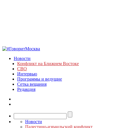
Новости
Конфликт на Ближнем Востоке
СВО
Интервью
Программы и ведущие
Сетка вещания
Редакция
Новости
Палестино-израильский конфликт