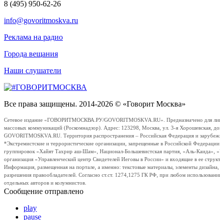
8 (495) 950-62-26
info@govoritmoskva.ru
Реклама на радио
Города вещания
Наши слушатели
Все права защищены. 2014-2026 © «Говорит Москва»
Сетевое издание «ГОВОРИТМОСКВА.РУ/GOVORITMOSKVA.RU». Предназначено для лиц стар
массовых коммуникаций (Роскомнадзор). Адрес: 123298, Москва, ул. 3-я Хорошевская, д
GOVORITMOSKVA.RU. Территория распространения – Российская Федерация и зарубежные с
*Экстремистские и террористические организации, запрещенные в Российской Федераци
группировок «Хайят Тахрир аш-Шам», Национал-Большевистская партия, «Аль-Каида», 
организация «Управленческий центр Свидетелей Иеговы в России» и входящие в ее струк
Информация, размещенная на портале, а именно: текстовые материалы, элементы дизайна
разрешения правообладателей. Согласно ст.ст. 1274,1275 ГК РФ, при любом использовани
отдельных авторов и колумнистов.
Сообщение отправлено
play
pause